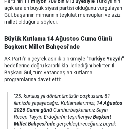
Parti'nin
11 milyon 709 bin 913 üyesiyle
Türkiye'nin
açık ara en büyük siyasi partisi olduğunu vurgulayan
Gül, başarının mimarının teşkilat mensupları ve aziz
millet olduğunu söyledi.
Büyük Kutlama 14 Ağustos Cuma Günü
Başkent Millet Bahçesi'nde
AK Parti'nin çeyrek asırlık birikimiyle
"Türkiye Yüzyılı"
hedeflerine doğru kararlılıkla ilerlediğini belirten İl
Başkanı Gül, tüm vatandaşları kutlama
programlarına davet etti:
"25. kuruluş yıl dönümümüzün coşkusunu 81
ilimizde yaşayacağız. Kutlamalarımızı,
14 Ağustos
2026 Cuma günü
Cumhurbaşkanımız Sayın
Recep Tayyip Erdoğan’ın teşrifleriyle
Başkent
Millet Bahçesi’nde
gerçekleştireceğimiz büyük