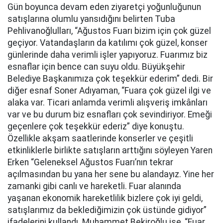
Gün boyunca devam eden ziyaretçi yoğunluğunun
satışlarına olumlu yansıdığını belirten Tuba
Pehlivanoğlulları, “Ağustos Fuarı bizim için çok güzel
geçiyor. Vatandaşların da katılımı çok güzel, konser
günlerinde daha verimli işler yapıyoruz. Fuarımız biz
esnaflar için bence can suyu oldu. Büyükşehir
Belediye Başkanımıza çok teşekkür ederim” dedi. Bir
diğer esnaf Soner Adıyaman, “Fuara çok güzel ilgi ve
alaka var. Ticari anlamda verimli alışveriş imkânları
var ve bu durum biz esnafları çok sevindiriyor. Emeği
geçenlere çok teşekkür ederiz” diye konuştu.
Özellikle akşam saatlerinde konserler ve çeşitli
etkinliklerle birlikte satışların arttığını söyleyen Yaren
Erken “Geleneksel Ağustos Fuarı’nın tekrar
açılmasından bu yana her sene bu alandayız. Yine her
zamanki gibi canlı ve hareketli. Fuar alanında
yaşanan ekonomik hareketlilik bizlere çok iyi geldi,
satışlarımız da beklediğimizin çok üstünde gidiyor”
ifadelerini kullandı. Muhammet Bekiroğlu ise, “Fuar