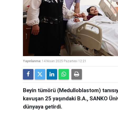
Yayınlanma:
14 Nisan 2025 Pazartesi 12:21
Beyin tümörü (Medulloblastom) tanısıyl
kavuşan 25 yaşındaki B.A., SANKO Ünive
dünyaya getirdi.