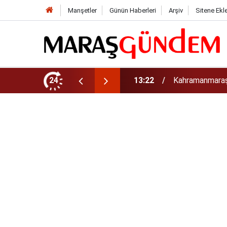
Manşetler
Günün Haberleri
Arşiv
Sitene Ekl
tirdi!
24
13:17
Kahramanmaraş’t