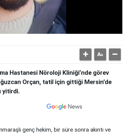
rma Hastanesi Nöroloji Kliniği’nde görev
uzcan Orçan, tatil için gittiği Mersin’de
yitirdi.
maraşlı genç hekim, bir süre sonra akıntı ve