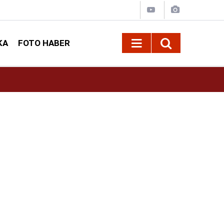
KA
FOTO HABER
13:13
Geleneksel Ağustos Fuarı'nda Sahne Zakkum