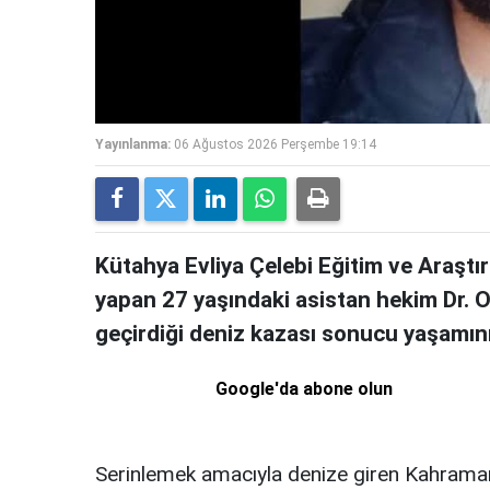
Yayınlanma:
06 Ağustos 2026 Perşembe 19:14
Kütahya Evliya Çelebi Eğitim ve Araştı
yapan 27 yaşındaki asistan hekim Dr. Oğ
geçirdiği deniz kazası sonucu yaşamını 
Google'da abone olun
Serinlemek amacıyla denize giren Kahraman