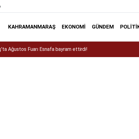
e
KAHRAMANMARAŞ
EKONOMI
GÜNDEM
POLITI
a Dulkadiroğlu Kırsalına 45 Milyonluk Yol Yatırımı!