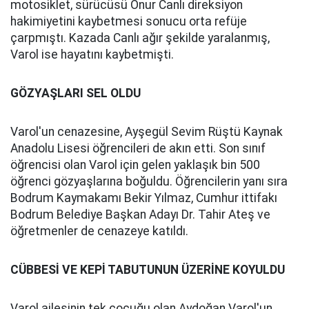
motosiklet, sürücüsü Onur Canlı direksiyon
hakimiyetini kaybetmesi sonucu orta refüje
çarpmıştı. Kazada Canlı ağır şekilde yaralanmış,
Varol ise hayatını kaybetmişti.
GÖZYAŞLARI SEL OLDU
Varol'un cenazesine, Ayşegül Sevim Rüştü Kaynak
Anadolu Lisesi öğrencileri de akın etti. Son sınıf
öğrencisi olan Varol için gelen yaklaşık bin 500
öğrenci gözyaşlarına boğuldu. Öğrencilerin yanı sıra
Bodrum Kaymakamı Bekir Yılmaz, Cumhur ittifakı
Bodrum Belediye Başkan Adayı Dr. Tahir Ateş ve
öğretmenler de cenazeye katıldı.
CÜBBESİ VE KEPİ TABUTUNUN ÜZERİNE KOYULDU
Varol ailesinin tek çocuğu olan Aydoğan Varol'un