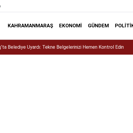
e
KAHRAMANMARAŞ
EKONOMI
GÜNDEM
POLITI
siklet Yarışması’nda En Zorlu Etap Tamamlandı!