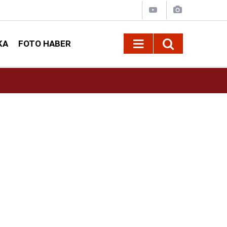
KA
FOTO HABER
09:24
Büyükşehir, Elbistan Kırsalında 10 Mahallenin 