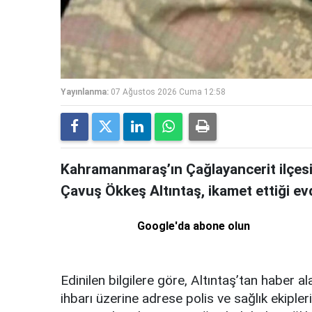
Yayınlanma:
07 Ağustos 2026 Cuma 12:58
Kahramanmaraş’ın Çağlayancerit ilçesi
Çavuş Ökkeş Altıntaş, ikamet ettiği ev
Google'da abone olun
Edinilen bilgilere göre, Altıntaş’tan haber 
ihbarı üzerine adrese polis ve sağlık ekipler