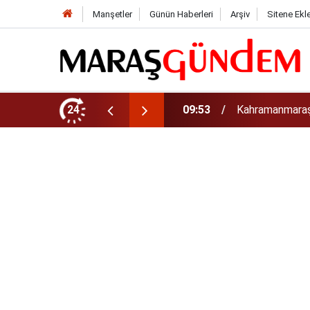
Manşetler
Günün Haberleri
Arşiv
Sitene Ekl
rinizi Hemen Kontrol Edin
24
09:44
Uluslararası Bi