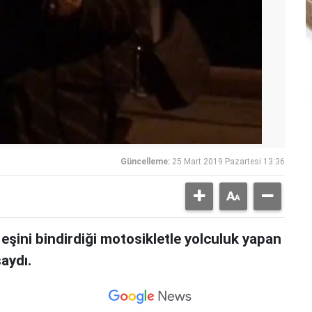
Güncelleme:
25 Mart 2019 Pazartesi 13:36
eşini bindirdiği motosikletle yolculuk yapan
saydı.