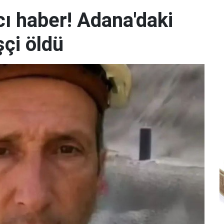
ı haber! Adana'daki
şçi öldü