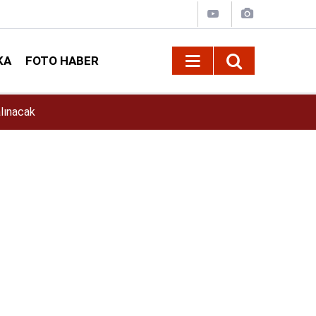
KA
FOTO HABER
11:39
İlkay Çiçek Kimdir? İlkay Çiçek Kaç Yaşında, E