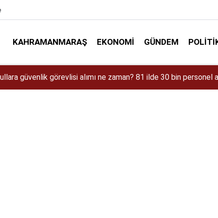
e
KAHRAMANMARAŞ
EKONOMI
GÜNDEM
POLITI
aman Çıkacak? iPhone 18 Pro Max Özellikleri ve Tahmini Fiyatı