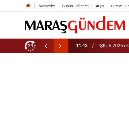
Manşetler
Günün Haberleri
Arşiv
Sitene Ekl
aman? 81 ilde 30 bin personel alınacak
24
11:40
iPhone 18 Ne Z