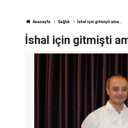
Anasayfa
Sağlık
İshal için gitmişti ama...
İshal için gitmişti am