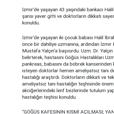
İzmir'de yaşayan 43 yaşındaki bankacı Halil
şansı yaver gitti ve doktorların dikkati say
konuldu.
İzmir'de yaşayan iki çocuk babası Halil İbra
önce bir dahiliye uzmanına, ardından İzmir
Mustafa Yalçın'a başvurdu. Uzm. Dr. Yalçın 
belirterek, hastasını Göğüs Hastalıkları Uz
pankreas, babasını da böbrek kanserinden ka
isteyen doktorlar hemen ameliyatsız tanı d
hastalığı araştırdı. Doktorların dikkati ve te
ameliyatsız tanı hastalığın teşhisinde önemli
akciğerlerindeki lenf bezlerinde tutulum ya
hastalığın teşhisi konuldu.
"GÖĞÜS KAFESİNİN KISMİ AÇILMASI; YA