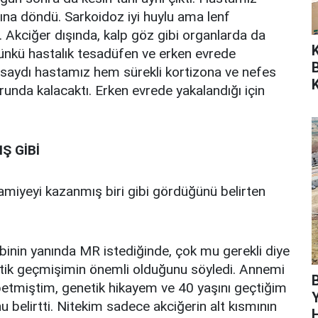
ına döndü. Sarkoidoz iyi huylu ama lenf
. Akciğer dışında, kalp göz gibi organlarda da
çünkü hastalık tesadüfen ve erken evrede
ansaydı hastamız hem sürekli kortizona ve nefes
K
unda kalacaktı. Erken evrede yakalandığı için
Ş GİBİ
amiyeyi kazanmış biri gibi gördüğünü belirten
inin yanında MR istediğinde, çok mu gerekli diye
tik geçmişimin önemli olduğunu söyledi. Annemi
tmiştim, genetik hikayem ve 40 yaşını geçtiğim
u belirtti. Nitekim sadece akciğerin alt kısmının