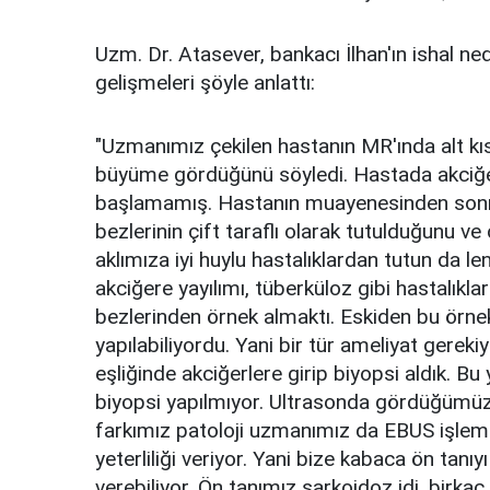
Uzm. Dr. Atasever, bankacı İlhan'ın ishal ne
gelişmeleri şöyle anlattı:
"Uzmanımız çekilen hastanın MR'ında alt kıs
büyüme gördüğünü söyledi. Hastada akciğerl
başlamamış. Hastanın muayenesinden sonra 
bezlerinin çift taraflı olarak tutulduğunu 
aklımıza iyi huylu hastalıklardan tutun da l
akciğere yayılımı, tüberküloz gibi hastalıkl
bezlerinden örnek almaktı. Eskiden bu örnek
yapılabiliyordu. Yani bir tür ameliyat gerek
eşliğinde akciğerlere girip biyopsi aldık. Bu
biyopsi yapılmıyor. Ultrasonda gördüğümüz
farkımız patoloji uzmanımız da EBUS işlemine 
yeterliliği veriyor. Yani bize kabaca ön tanı
verebiliyor. Ön tanımız sarkoidoz idi, birka