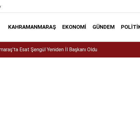
e
KAHRAMANMARAŞ
EKONOMI
GÜNDEM
POLITI
elir mi? Altın almalı mı? Satmalı mı? Uzmanlar ne diyor?