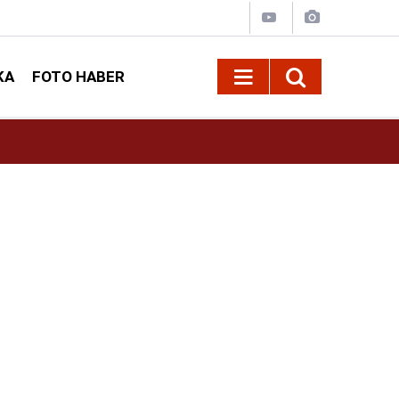
KA
FOTO HABER
16:42
Öz Sağlık-İş Kahramanmaraş Şube Başkanı Ar