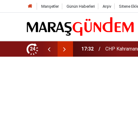
Manşetler
Günün Haberleri
Arşiv
Sitene Ekl
şkanı Oldu
24
17:08
Altın daha yüks