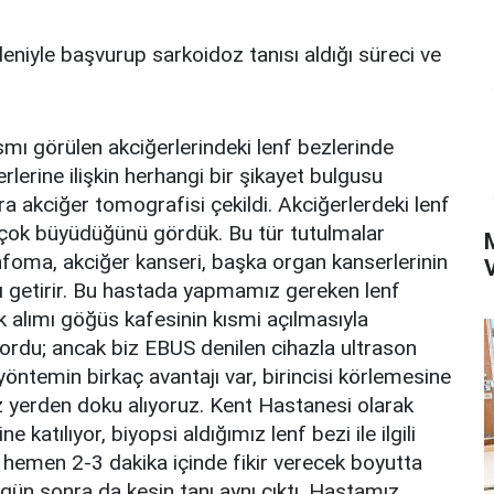
deniyle başvurup sarkoidoz tanısı aldığı süreci ve
mı görülen akciğerlerindeki lenf bezlerinde
erine ilişkin herhangi bir şikayet bulgusu
akciğer tomografisi çekildi. Akciğerlerdeki lenf
ve çok büyüdüğünü gördük. Bu tür tutulmalar
enfoma, akciğer kanseri, başka organ kanserlerinin
arı getirir. Bu hastada yapmamız gereken lenf
 alımı göğüs kafesinin kısmi açılmasıyla
iyordu; ancak biz EBUS denilen cihazla ultrason
 yöntemin birkaç avantajı var, birincisi körlemesine
 yerden doku alıyoruz. Kent Hastanesi olarak
katılıyor, biyopsi aldığımız lenf bezi ile ilgili
yı hemen 2-3 dakika içinde fikir verecek boyutta
ç gün sonra da kesin tanı aynı çıktı. Hastamız