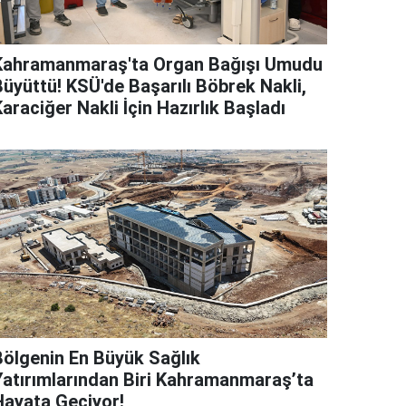
Kahramanmaraş'ta Organ Bağışı Umudu
Büyüttü! KSÜ'de Başarılı Böbrek Nakli,
araciğer Nakli İçin Hazırlık Başladı
Bölgenin En Büyük Sağlık
Yatırımlarından Biri Kahramanmaraş’ta
Hayata Geçiyor!