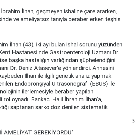
 İbrahim İlhan, geçmeyen ishaline çare ararken,
esinde ve ameliyatsız tanıyla beraber erken teşhis
him İlhan (43), iki ayı bulan ishal sorunu yüzünden
 Kent Hastanesi'nde Gastroenteroloji Uzmanı Dr.
ise başka hastalığın varlığından şüphelendiğini
manı Dr. Deniz Atasever'e yönlendirdi. Annesini
ybeden İlhan ile ilgili genetik analiz yapmak
enilen Endobronşiyal Ultrasonografi (EBUS) ile
knolojinin ilerlemesiyle beraber yapılan
 rol oynadı. Bankacı Halil İbrahim İlhan'a,
ptığı saptanan sarkoidoz denilen sistematik
S
Nİ AMELİYAT GEREKİYORDU"