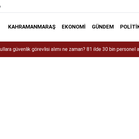
e
KAHRAMANMARAŞ
EKONOMI
GÜNDEM
POLITI
aman Çıkacak? iPhone 18 Pro Max Özellikleri ve Tahmini Fiyatı