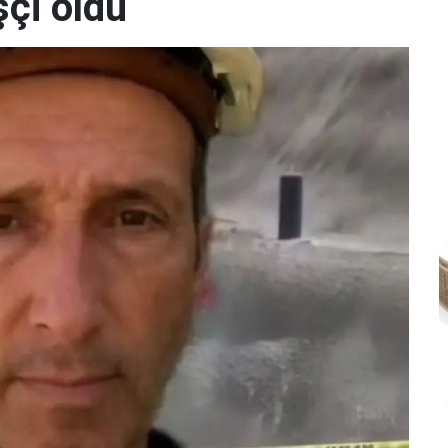
şçi öldü