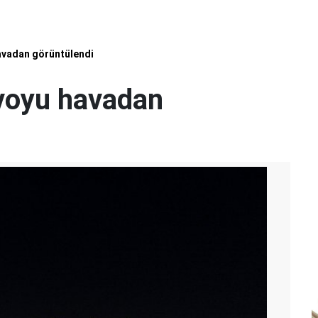
avadan görüntülendi
voyu havadan