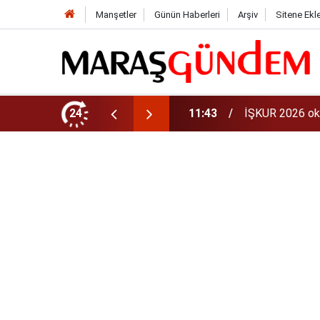
Manşetler
Günün Haberleri
Arşiv
Sitene Ekl
aman? 81 ilde 30 bin personel alınacak
24
11:40
iPhone 18 Ne Z