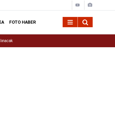
KA
FOTO HABER
11:39
İlkay Çiçek Kimdir? İlkay Çiçek Kaç Yaşında, E