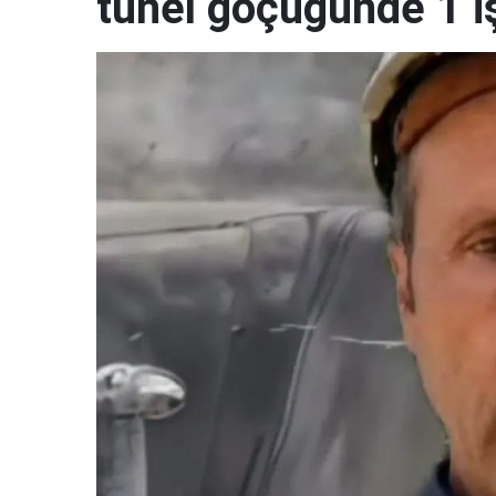
tünel göçüğünde 1 i