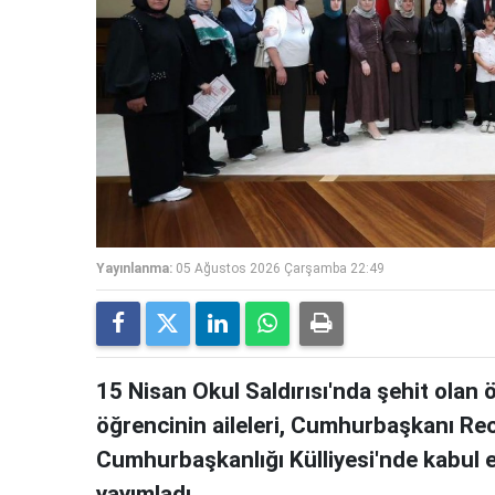
Yayınlanma:
05 Ağustos 2026 Çarşamba 22:49
15 Nisan Okul Saldırısı'nda şehit olan
öğrencinin aileleri, Cumhurbaşkanı Re
Cumhurbaşkanlığı Külliyesi'nde kabul e
yayımladı.