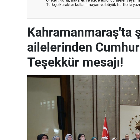
UYARI:
Küfür, hakaret, rencide edici cümleler veya imal
Türkçe karakter kullanılmayan ve büyük harflerle ya
Kahramanmaraş'ta şe
ailelerinden Cumhur
Teşekkür mesajı!