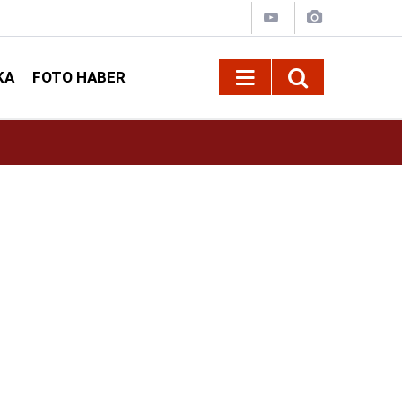
KA
FOTO HABER
16:42
Öz Sağlık-İş Kahramanmaraş Şube Başkanı Ar