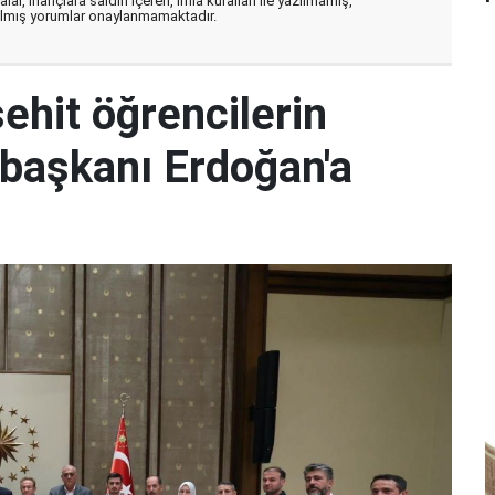
ar, inançlara saldırı içeren, imla kuralları ile yazılmamış,
zılmış yorumlar onaylanmamaktadır.
hit öğrencilerin
başkanı Erdoğan'a