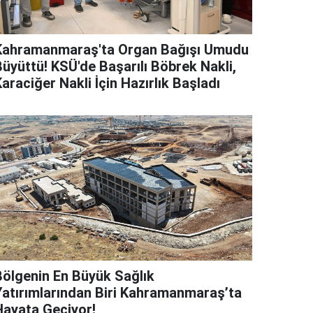
Kahramanmaraş'ta Organ Bağışı Umudu
Büyüttü! KSÜ'de Başarılı Böbrek Nakli,
araciğer Nakli İçin Hazırlık Başladı
Bölgenin En Büyük Sağlık
Yatırımlarından Biri Kahramanmaraş’ta
Hayata Geçiyor!