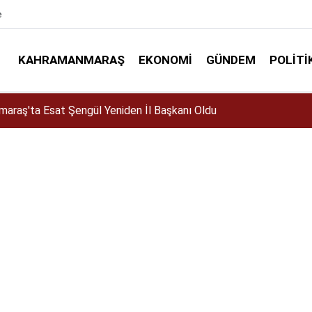
e
KAHRAMANMARAŞ
EKONOMI
GÜNDEM
POLITI
elir mi? Altın almalı mı? Satmalı mı? Uzmanlar ne diyor?