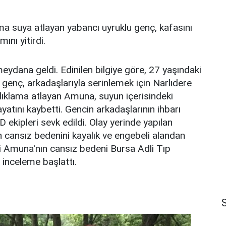
ama suya atlayan yabancı uyruklu genç, kafasını
ını yitirdi.
meydana geldi. Edinilen bilgiye göre, 27 yaşındaki
enç, arkadaşlarıyla serinlemek için Narlıdere
balıklama atlayan Amuna, suyun içerisindeki
yatını kaybetti. Gencin arkadaşlarının ihbarı
 ekipleri sevk edildi. Olay yerinde yapılan
 cansız bedenini kayalık ve engebeli alandan
i Amuna'nın cansız bedeni Bursa Adli Tıp
i inceleme başlattı.
S