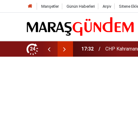
Manşetler
Günün Haberleri
Arşiv
Sitene Ekl
şkanı Oldu
24
17:08
Altın daha yüks