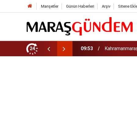
Manşetler
Günün Haberleri
Arşiv
Sitene Ekl
09:53
Kahramanmaraş’
24
09:44
Uluslararası Bi