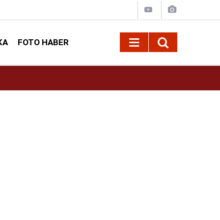
KA
FOTO HABER
09:24
Büyükşehir, Elbistan Kırsalında 10 Mahallenin 