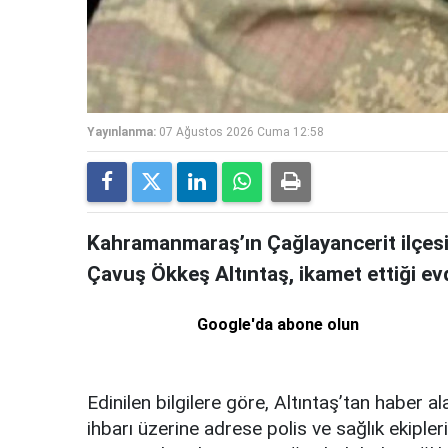
Yayınlanma:
07 Ağustos 2026 Cuma 12:58
Kahramanmaraş’ın Çağlayancerit ilçesi
Çavuş Ökkeş Altıntaş, ikamet ettiği ev
Google'da abone olun
Edinilen bilgilere göre, Altıntaş’tan haber 
ihbarı üzerine adrese polis ve sağlık ekipler