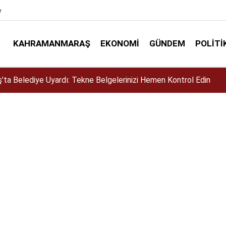
e
KAHRAMANMARAŞ
EKONOMI
GÜNDEM
POLITI
ta Belediye Uyardı: Tekne Belgelerinizi Hemen Kontrol Edin
siklet Yarışması’nda En Zorlu Etap Tamamlandı!