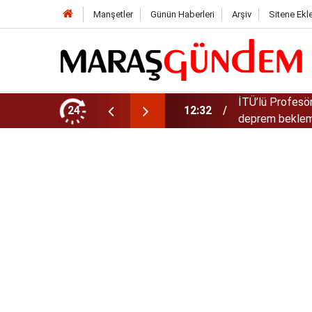
Manşetler
Günün Haberleri
Arşiv
Sitene Ekl
 serpen açıklama! “300-400 yıl büyük
24
11:19
Kahramanmaraş-