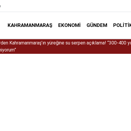
e
KAHRAMANMARAŞ
EKONOMI
GÜNDEM
POLITI
Göksun tünellerinde elektronik radar aktif oldu!