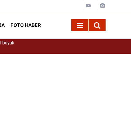
KA
FOTO HABER
09:41
Vali Ünlüer ve Başkan Görgel’den Vakıflar Ge