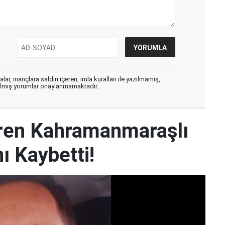
ar, inançlara saldırı içeren, imla kuralları ile yazılmamış,
zılmış yorumlar onaylanmamaktadır.
iren Kahramanmaraşlı
ı Kaybetti!