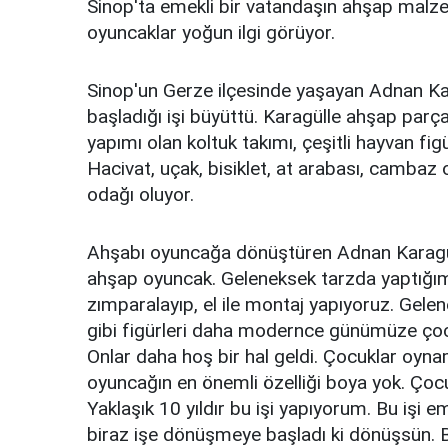
Sinop'ta emekli bir vatandaşın ahşap malz
oyuncaklar yoğun ilgi görüyor.
Sinop'un Gerze ilçesinde yaşayan Adnan Kar
başladığı işi büyüttü. Karagülle ahşap par
yapımı olan koltuk takımı, çeşitli hayvan fig
Hacivat, uçak, bisiklet, at arabası, cambaz o
odağı oluyor.
Ahşabı oyuncağa dönüştüren Adnan Karagülle 
ahşap oyuncak. Geleneksek tarzda yaptığımız 
zımparalayıp, el ile montaj yapıyoruz. Gele
gibi figürleri daha modernce günümüze çocu
Onlar daha hoş bir hal geldi. Çocuklar oyna
oyuncağın en önemli özelliği boya yok. Çocuk
Yaklaşık 10 yıldır bu işi yapıyorum. Bu işi e
biraz işe dönüşmeye başladı ki dönüşsün. 