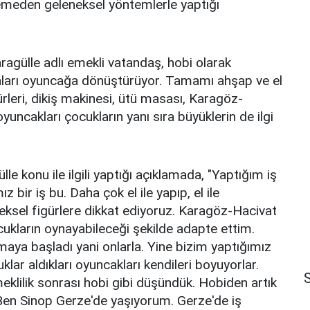
emeden geleneksel yöntemlerle yaptığı
agülle adlı emekli vatandaş, hobi olarak
çaları oyuncağa dönüştürüyor. Tamamı ahşap ve el
ürleri, dikiş makinesi, ütü masası, Karagöz-
yuncakları çocukların yanı sıra büyüklerin de ilgi
konu ile ilgili yaptığı açıklamada, "Yaptığım iş
bir iş bu. Daha çok el ile yapıp, el ile
neksel figürlere dikkat ediyoruz. Karagöz-Hacivat
kların oynayabileceği şekilde adapte ettim.
maya başladı yani onlarla. Yine bizim yaptığımız
lar aldıkları oyuncakları kendileri boyuyorlar.
S
meklilik sonrası hobi gibi düşündük. Hobiden artık
Ben Sinop Gerze'de yaşıyorum. Gerze'de iş