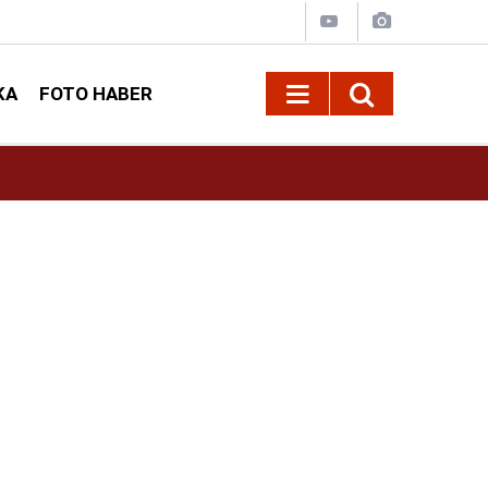
KA
FOTO HABER
13:13
Geleneksel Ağustos Fuarı'nda Sahne Zakkum