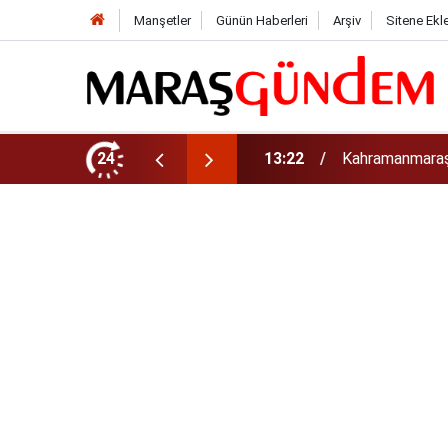
Manşetler
Günün Haberleri
Arşiv
Sitene Ekl
tirdi!
24
13:17
Kahramanmaraş’t