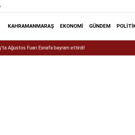
e
KAHRAMANMARAŞ
EKONOMI
GÜNDEM
POLITI
a Dulkadiroğlu Kırsalına 45 Milyonluk Yol Yatırımı!