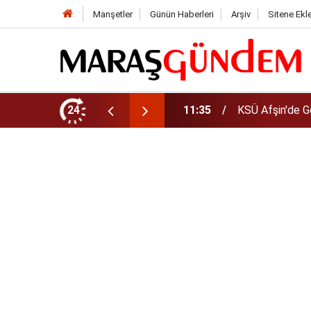
Manşetler
Günün Haberleri
Arşiv
Sitene Ekl
da Yeni Müdür Ataması
24
10:14
Funda Arar kon