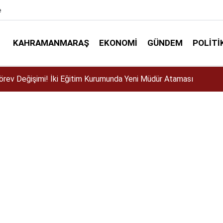
e
KAHRAMANMARAŞ
EKONOMI
GÜNDEM
POLITI
ser için Kahramanmaraş’a geliyor!