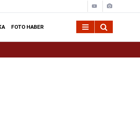
KA
FOTO HABER
10:09
Kahramanmaraş’ta Madrigal konserine büyük i