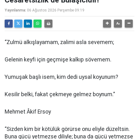
Cesaretsizlik de Bulaşıcıdır!
Yayınlanma:
06 Ağustos 2026 Perşembe 09:19
“Zulmü alkışlayamam, zalimi asla sevemem;
Gelenin keyfi için geçmişe kalkıp sövemem.
Yumuşak başlı isem, kim dedi uysal koyunum?
Kesilir belki, fakat çekmeye gelmez boynum.”
Mehmet Âkif Ersoy
“Sizden kim bir kötülük görürse onu eliyle düzeltsin.
Buna gücü yetmezse diliyle; buna da gücü yetmezse