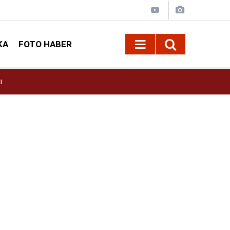
KA
FOTO HABER
Ebrar Karakurt’un Sağlık Durumunda Son Gel
11:35
mı?