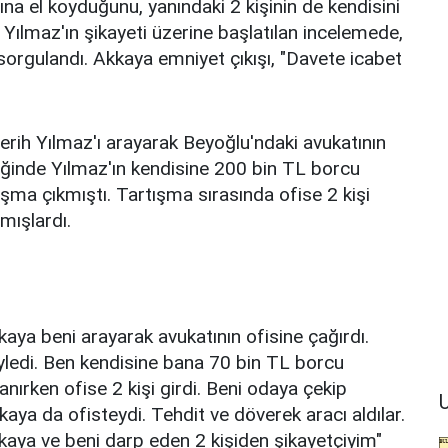
na el koyduğunu, yanındaki 2 kişinin de kendisini
 Yılmaz'ın şikayeti üzerine başlatılan incelemede,
sorgulandı. Akkaya emniyet çıkışı, "Davete icabet
ih Yılmaz'ı arayarak Beyoğlu'ndaki avukatının
tiğinde Yılmaz'ın kendisine 200 bin TL borcu
şma çıkmıştı. Tartışma sırasında ofise 2 kişi
mışlardı.
aya beni arayarak avukatının ofisine çağırdı.
ledi. Ben kendisine bana 70 bin TL borcu
ırken ofise 2 kişi girdi. Beni odaya çekip
U
aya da ofisteydi. Tehdit ve döverek aracı aldılar.
kaya ve beni darp eden 2 kişiden şikayetçiyim"