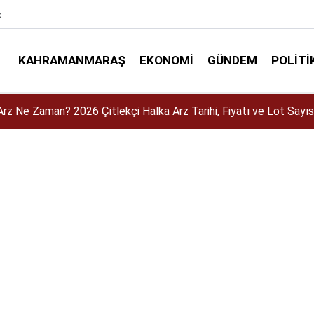
e
KAHRAMANMARAŞ
EKONOMI
GÜNDEM
POLITI
 2026 Açıklandı mı? MEB-AGS Sonuçları Ne Zaman Açıklanacak?