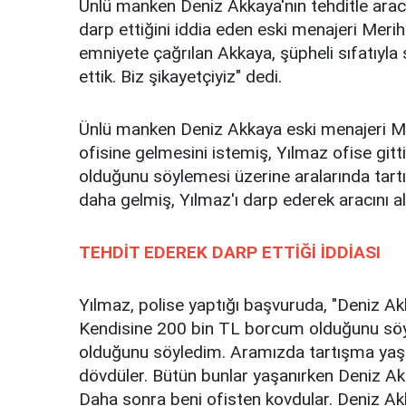
Ünlü manken Deniz Akkaya'nın tehditle aracı
darp ettiğini iddia eden eski menajeri Merih
emniyete çağrılan Akkaya, şüpheli sıfatıyla 
ettik. Biz şikayetçiyiz" dedi.
Ünlü manken Deniz Akkaya eski menajeri Mer
ofisine gelmesini istemiş, Yılmaz ofise git
olduğunu söylemesi üzerine aralarında tartı
daha gelmiş, Yılmaz'ı darp ederek aracını al
TEHDİT EDEREK DARP ETTİĞİ İDDİASI
Yılmaz, polise yaptığı başvuruda, "Deniz Akk
Kendisine 200 bin TL borcum olduğunu söy
olduğunu söyledim. Aramızda tartışma yaşan
dövdüler. Bütün bunlar yaşanırken Deniz Akk
Daha sonra beni ofisten kovdular. Deniz Ak