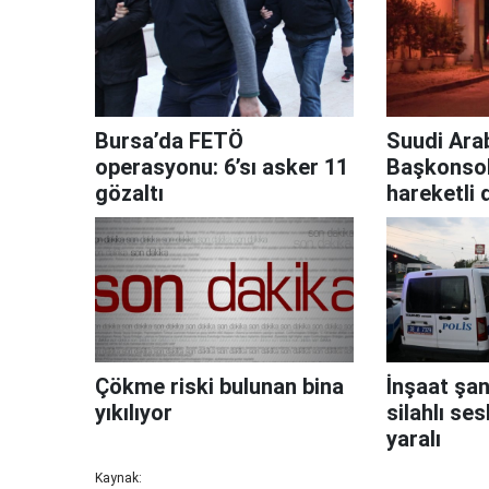
Bursa’da FETÖ
Suudi Ara
operasyonu: 6’sı asker 11
Başkonso
gözaltı
hareketli 
Çökme riski bulunan bina
İnşaat şa
yıkılıyor
silahlı ses
yaralı
Kaynak: