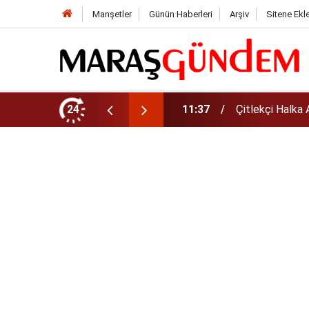
Manşetler
Günün Haberleri
Arşiv
Sitene Ekl
rz Tarihi, Fiyatı ve Lot Sayısı
24
11:36
AGS Sonuçları