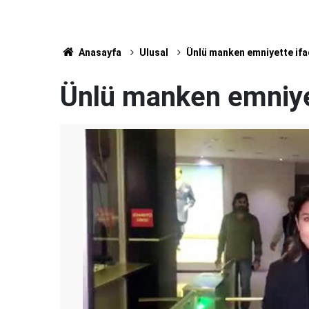
Anasayfa
Ulusal
Ünlü manken emniyette ifa
Ünlü manken emniyet