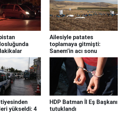
bistan
Ailesiyle patates
losluğunda
toplamaya gitmişti:
dakikalar
Sanem’in acı sonu
ntiyesinden
HDP Batman İl Eş Başkanı
leri yükseldi: 4
tutuklandı