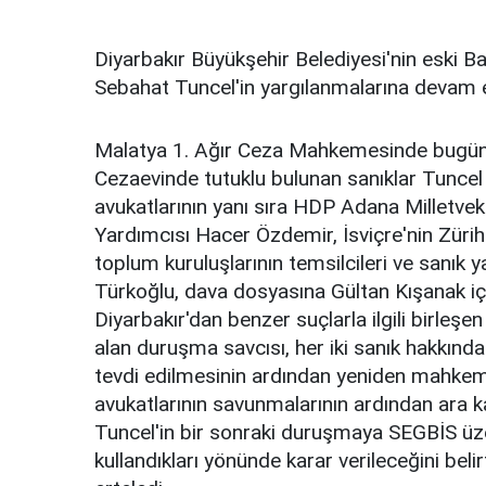
Diyarbakır Büyükşehir Belediyesi'nin eski B
Sebahat Tuncel'in yargılanmalarına devam e
Malatya 1. Ağır Ceza Mahkemesinde bugün
Cezaevinde tutuklu bulunan sanıklar Tuncel
avukatlarının yanı sıra HDP Adana Milletve
Yardımcısı Hacer Özdemir, İsviçre'nin Zürih
toplum kuruluşlarının temsilcileri ve sanık 
Türkoğlu, dava dosyasına Gültan Kışanak içi
Diyarbakır'dan benzer suçlarla ilgili birleşe
alan duruşma savcısı, her iki sanık hakkında 
tevdi edilmesinin ardından yeniden mahkem
avukatlarının savunmalarının ardından ara 
Tuncel'in bir sonraki duruşmaya SEGBİS üze
kullandıkları yönünde karar verileceğini bel