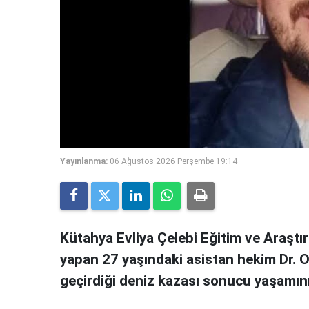
Yayınlanma:
06 Ağustos 2026 Perşembe 19:14
Kütahya Evliya Çelebi Eğitim ve Araştı
yapan 27 yaşındaki asistan hekim Dr. Oğ
geçirdiği deniz kazası sonucu yaşamını 