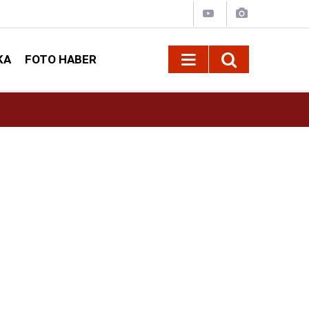
KA
FOTO HABER
13:13
Geleneksel Ağustos Fuarı'nda Sahne Zakkum