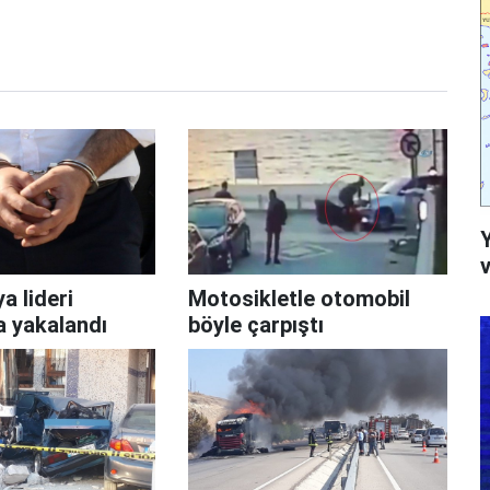
v
a lideri
Motosikletle otomobil
a yakalandı
böyle çarpıştı