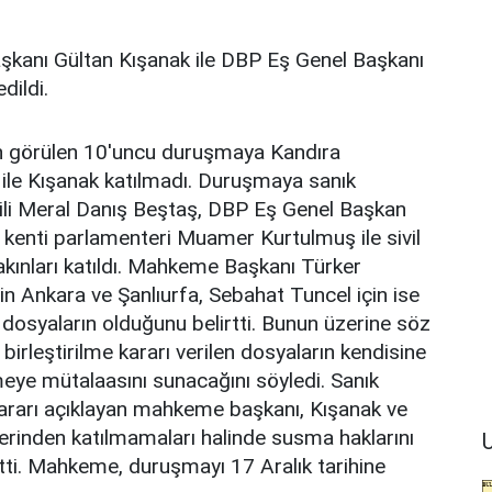
aşkanı Gültan Kışanak ile DBP Eş Genel Başkanı
dildi.
 görülen 10'uncu duruşmaya Kandıra
 ile Kışanak katılmadı. Duruşmaya sanık
kili Meral Danış Beştaş, DBP Eş Genel Başkan
 kenti parlamenteri Muamer Kurtulmuş ile sivil
yakınları katıldı. Mahkeme Başkanı Türker
n Ankara ve Şanlıurfa, Sebahat Tuncel için ise
n dosyaların olduğunu belirtti. Bunun üzerine söz
birleştirilme kararı verilen dosyaların kendisine
eye mütalaasını sunacağını söyledi. Sanık
kararı açıklayan mahkeme başkanı, Kışanak ve
rinden katılmamaları halinde susma haklarını
U
irtti. Mahkeme, duruşmayı 17 Aralık tarihine