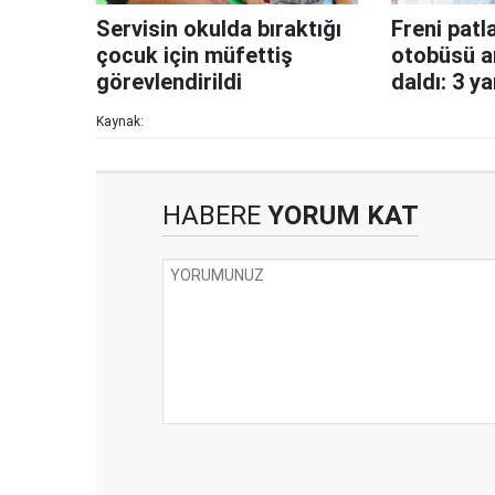
Servisin okulda bıraktığı
Freni patl
çocuk için müfettiş
otobüsü ar
görevlendirildi
daldı: 3 ya
Kaynak:
HABERE
YORUM KAT