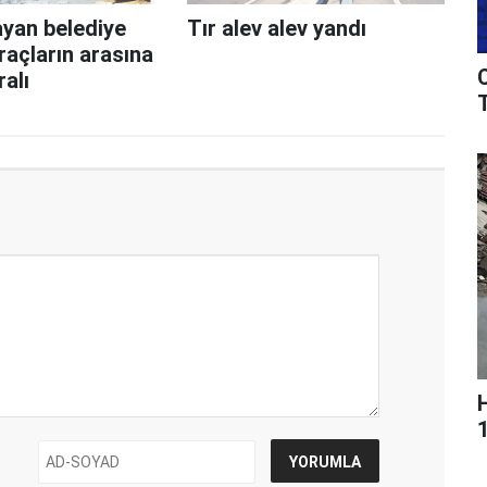
ayan belediye
Tır alev alev yandı
açların arasına
ralı
T