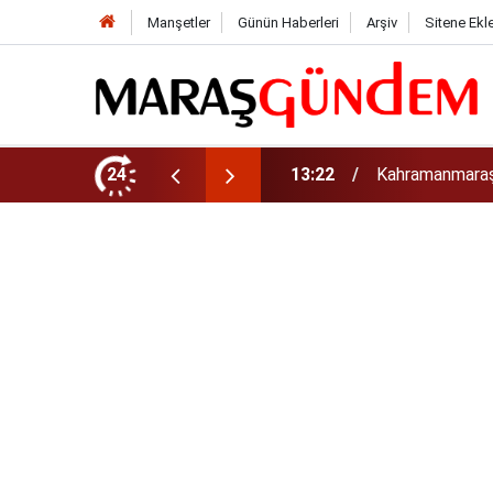
Manşetler
Günün Haberleri
Arşiv
Sitene Ekl
tirdi!
24
13:17
Kahramanmaraş’t