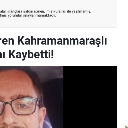
ar, inançlara saldırı içeren, imla kuralları ile yazılmamış,
zılmış yorumlar onaylanmamaktadır.
iren Kahramanmaraşlı
ı Kaybetti!