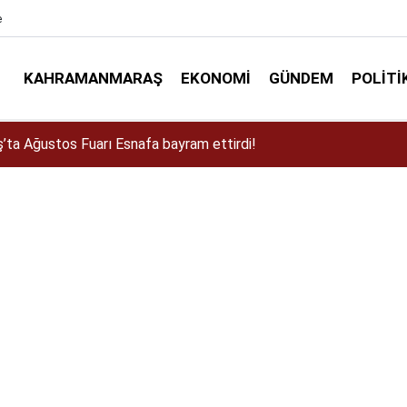
e
KAHRAMANMARAŞ
EKONOMI
GÜNDEM
POLITI
a Dulkadiroğlu Kırsalına 45 Milyonluk Yol Yatırımı!