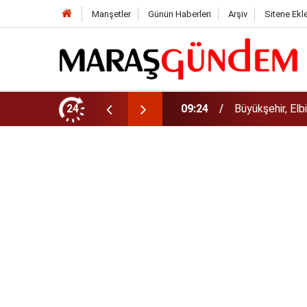
Manşetler
Günün Haberleri
Arşiv
Sitene Ekl
ndığı Grup YolunuYeniliyor!
24
09:12
Sonumuz Yakın