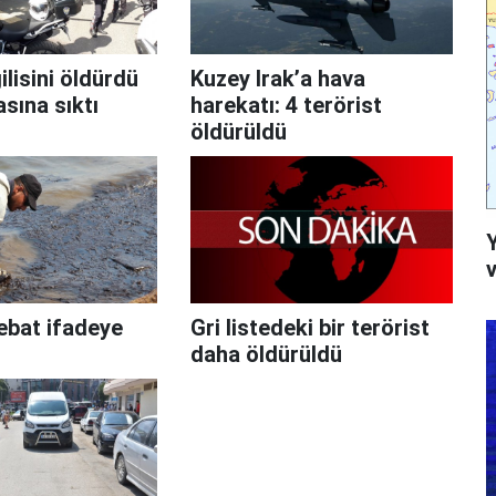
lisini öldürdü
Kuzey Irak’a hava
sına sıktı
harekatı: 4 terörist
öldürüldü
v
ebat ifadeye
Gri listedeki bir terörist
daha öldürüldü