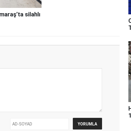
araş’ta silahlı
T