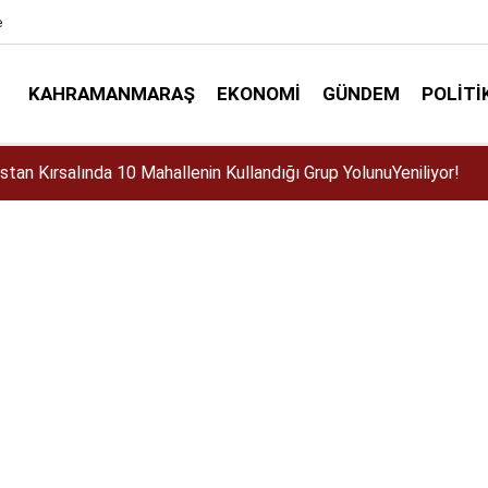
e
KAHRAMANMARAŞ
EKONOMI
GÜNDEM
POLITI
 mı?