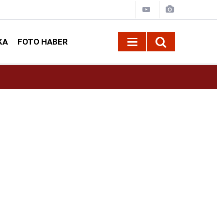
KA
FOTO HABER
19:14
Mersin'de Denize Giren Kahramanmaraşlı Gen