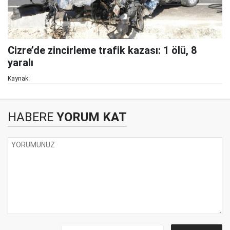
Cizre’de zincirleme trafik kazası: 1 ölü, 8
yaralı
Kaynak:
HABERE
YORUM KAT