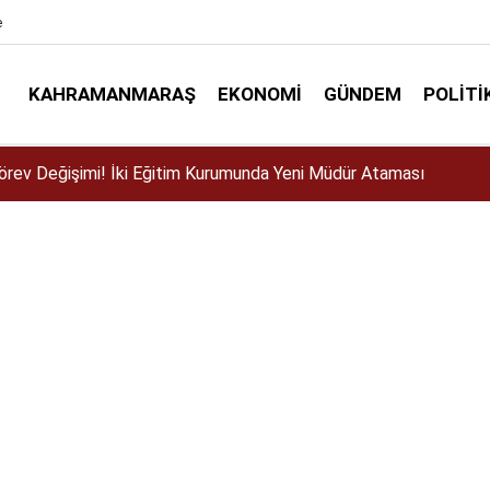
e
KAHRAMANMARAŞ
EKONOMI
GÜNDEM
POLITI
ser için Kahramanmaraş’a geliyor!