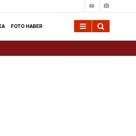
KA
FOTO HABER
10:09
Kahramanmaraş’ta Madrigal konserine büyük i