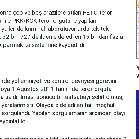
onra çöp ve boş arazilere atılan FETÖ terör
ar ile PKK/KCK terör örgütüne yapılan
yaller de kriminal laboratuvarlarda tek tek
t 32 bin 727 delilden elde edilen 15 binden fazla
 parmak izi sistemine kaydedildi.
v
de yol emniyeti ve kontrol devriyesi görevini
oya 1 Ağustos 2011 tarihinde terör örgütü
la saldırılması sonucu bir astsubayı şehit olmuş,
aralanmıştı. Olayda elde edilen faili meçhul
n sorgulandı. Yapılan sorgulamanın ardından olayı
ydınlatıldı.