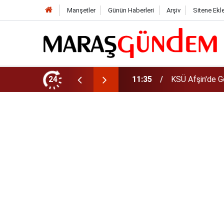
Manşetler
Günün Haberleri
Arşiv
Sitene Ekl
da Yeni Müdür Ataması
24
10:14
Funda Arar kon