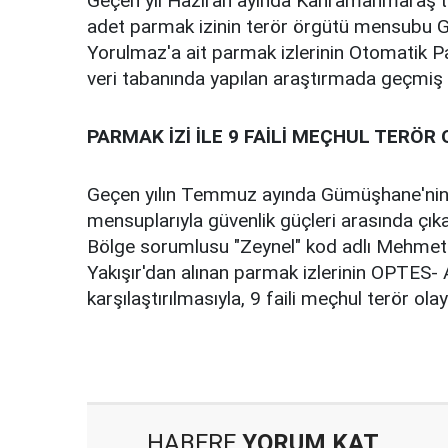
Geçen yıl Haziran ayında Kahramanmaraş'ta
adet parmak izinin terör örgütü mensubu Gaf
Yorulmaz'a ait parmak izlerinin Otomatik P
veri tabanında yapılan araştırmada geçmiş y
PARMAK İZİ İLE 9 FAİLİ MEÇHUL TERÖR
Geçen yılın Temmuz ayında Gümüşhane'nin K
mensuplarıyla güvenlik güçleri arasında çı
Bölge sorumlusu "Zeynel" kod adlı Mehmet Y
Yakışır'dan alınan parmak izlerinin OPTES- 
karşılaştırılmasıyla, 9 faili meçhul terör ola
HABERE
YORUM KAT