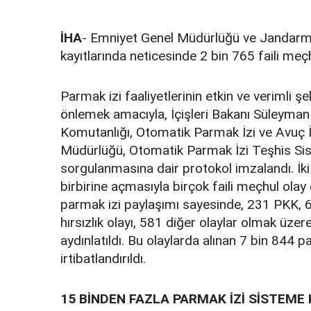
İHA
- Emniyet Genel Müdürlüğü ve Jandarma 
kayıtlarında neticesinde 2 bin 765 faili meçhu
Parmak izi faaliyetlerinin etkin ve verimli
önlemek amacıyla, İçişleri Bakanı Süleyman 
Komutanlığı, Otomatik Parmak İzi ve Avuç 
Müdürlüğü, Otomatik Parmak İzi Teşhis Sist
sorgulanmasına dair protokol imzalandı. İki 
birbirine açmasıyla birçok faili meçhul ol
parmak izi paylaşımı sayesinde, 231 PKK, 
hırsızlık olayı, 581 diğer olaylar olmak üze
aydınlatıldı. Bu olaylarda alınan 7 bin 844 par
irtibatlandırıldı.
15 BİNDEN FAZLA PARMAK İZİ SİSTEME 