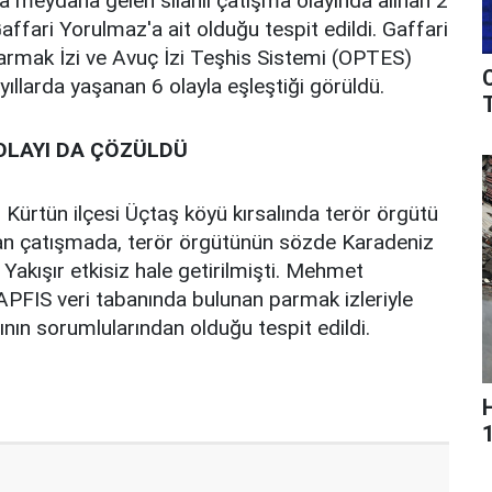
 meydana gelen silahlı çatışma olayında alınan 2
fari Yorulmaz'a ait olduğu tespit edildi. Gaffari
armak İzi ve Avuç İzi Teşhis Sistemi (OPTES)
ıllarda yaşanan 6 olayla eşleştiği görüldü.
T
 OLAYI DA ÇÖZÜLDÜ
ürtün ilçesi Üçtaş köyü kırsalında terör örgütü
kan çatışmada, terör örgütünün sözde Karadeniz
akışır etkisiz hale getirilmişti. Mehmet
APFIS veri tabanında bulunan parmak izleriyle
yının sorumlularından olduğu tespit edildi.