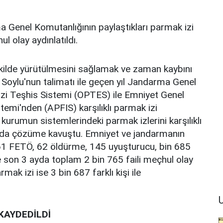
Genel Komutanlığının paylaştıkları parmak izi
l olay aydınlatıldı.
 şekilde yürütülmesini sağlamak ve zaman kaybını
Soylu'nun talimatı ile geçen yıl Jandarma Genel
İzi Teşhis Sistemi (OPTES) ile Emniyet Genel
emi'nden (APFIS) karşılıklı parmak izi
kurumun sistemlerindeki parmak izlerini karşılıklı
ay da çözüme kavuştu. Emniyet ve jandarmanın
61 FETÖ, 62 öldürme, 145 uyuşturucu, bin 685
re son 3 ayda toplam 2 bin 765 faili meçhul olay
mak izi ise 3 bin 687 farklı kişi ile
U
KAYDEDİLDİ