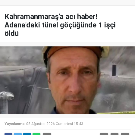
Kahramanmaraş'a acı haber!
Adana'daki tünel göçüğünde 1 işçi
öldü
Yayınlanma:
08 Ağustos 2026 Cumartesi 15:43