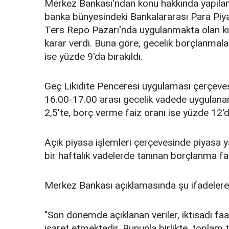
Merkez Bankası'ndan konu hakkında yapılan 
banka bünyesindeki Bankalararası Para Piy
Ters Repo Pazarı'nda uygulanmakta olan kıs
karar verdi. Buna göre, gecelik borçlanmala
ise yüzde 9'da bırakıldı.
Geç Likidite Penceresi uygulaması çerçeves
16.00-17.00 arası gecelik vadede uygulana
2,5'te, borç verme faiz oranı ise yüzde 12'd
Açık piyasa işlemleri çerçevesinde piyasa ya
bir haftalık vadelerde tanınan borçlanma fa
Merkez Bankası açıklamasında şu ifadelere y
"Son dönemde açıklanan veriler, iktisadi faal
işaret etmektedir. Bununla birlikte, toplam t