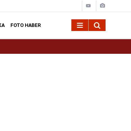
KA
FOTO HABER
13:13
Geleneksel Ağustos Fuarı'nda Sahne Zakkum