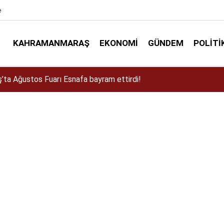
e
KAHRAMANMARAŞ
EKONOMI
GÜNDEM
POLITI
a Dulkadiroğlu Kırsalına 45 Milyonluk Yol Yatırımı!