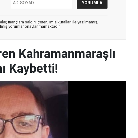
ar, inançlara saldırı içeren, imla kuralları ile yazılmamış,
zılmış yorumlar onaylanmamaktadır.
iren Kahramanmaraşlı
ı Kaybetti!