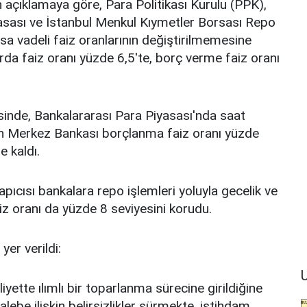
açıklamaya göre, Para Politikası Kurulu (PPK),
asası ve İstanbul Menkul Kıymetler Borsası Repo
a vadeli faiz oranlarının değiştirilmemesine
rda faiz oranı yüzde 6,5'te, borç verme faiz oranı
inde, Bankalararası Para Piyasası'nda saat
n Merkez Bankası borçlanma faiz oranı yüzde
e kaldı.
pıcısı bankalara repo işlemleri yoluyla gecelik ve
iz oranı da yüzde 8 seviyesini korudu.
er verildi:
U
iyette ılımlı bir toparlanma sürecine girildiğine
alebe ilişkin belirsizlikler sürmekte, istihdam