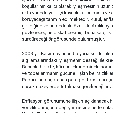
koşullarının kalıcı olarak iyileşmesinin uzu
orta vadede yurt içi kaynak kullanımının ve 
koruyacağı tahmin edilmektedir. Kurul, enf
girildiğine ve bu nedenle özellikle Aralık ayın
gözleneceğine dikkat çekmiş, buna karşılık 
sürdüreceği öngörüsünde bulunmuştur.
2008 yılı Kasım ayından bu yana sürdürülen f
algılamalarındaki iyileşmenin desteği ile k
Bununla birlikte, küresel ekonomideki soru
ve toparlanmanın gücüne ilişkin belirsizlikle
Raporu'nda açıklanan para politikası duruşu
düşük düzeylerde tutulması gerekeceğini vu
Enflasyon görünümüne ilişkin açıklanacak he
yönelik duruşunu değiştirmesine neden olabi