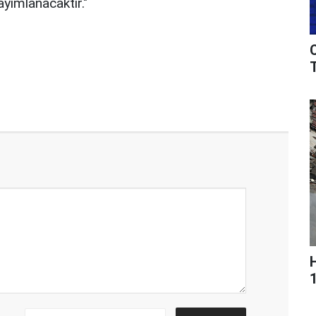
ayımlanacaktır."
T