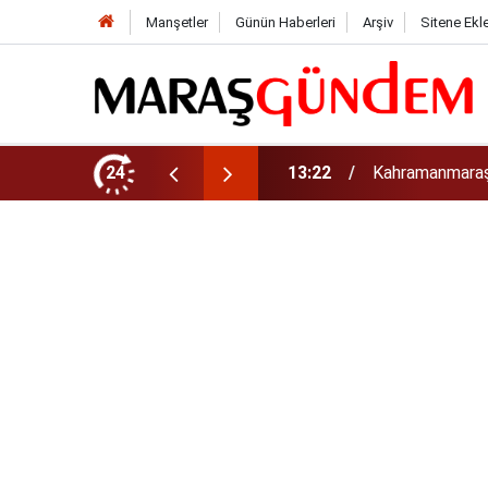
Manşetler
Günün Haberleri
Arşiv
Sitene Ekl
tirdi!
24
13:17
Kahramanmaraş’t