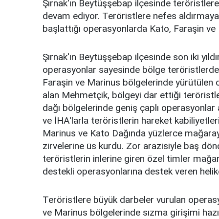
Şırnak'ın Beytüşşebap ilçesinde teröristlere
devam ediyor. Teröristlere nefes aldırmayan
başlattığı operasyonlarda Kato, Faraşin ve M
Şırnak'ın Beytüşşebap ilçesinde son iki yıldır
operasyonlar sayesinde bölge teröristlerden
Faraşin ve Marinus bölgelerinde yürütülen
alan Mehmetçik, bölgeyi dar ettiği terörist
dağı bölgelerinde geniş çaplı operasyonlar 
ve İHA'larla teröristlerin hareket kabiliyetler
Marinus ve Kato Dağında yüzlerce mağarayı
zirvelerine üs kurdu. Zor arazisiyle baş dön
teröristlerin inlerine giren özel timler ma
destekli operasyonlarına destek veren heliko
Teröristlere büyük darbeler vurulan operas
ve Marinus bölgelerinde sızma girişimi hazırl