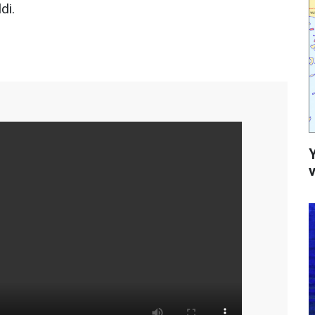
di.
v