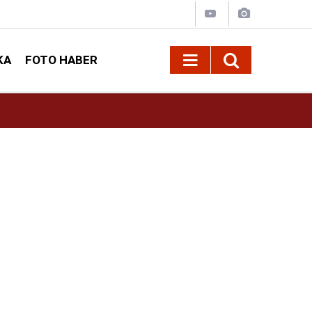
KA
FOTO HABER
10:09
Kahramanmaraş’ta Madrigal konserine büyük i