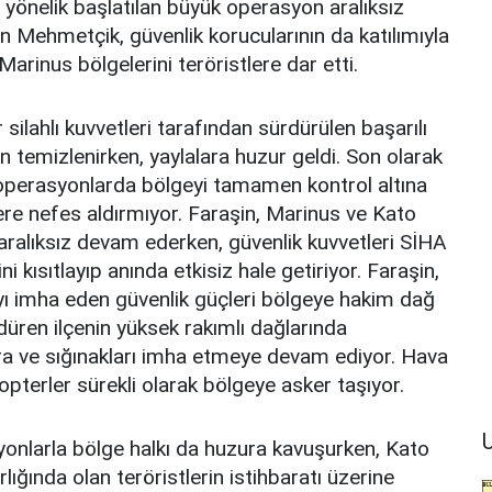
 yönelik başlatılan büyük operasyon aralıksız
 Mehmetçik, güvenlik korucularının da katılımıyla
arinus bölgelerini teröristlere dar etti.
 silahlı kuvvetleri tarafından sürdürülen başarılı
 temizlenirken, yaylalara huzur geldi. Son olarak
 operasyonlarda bölgeyi tamamen kontrol altına
lere nefes aldırmıyor. Faraşin, Marinus ve Kato
aralıksız devam ederken, güvenlik kuvvetleri SİHA
ini kısıtlayıp anında etkisiz hale getiriyor. Faraşin,
 imha eden güvenlik güçleri bölgeye hakim dağ
düren ilçenin yüksek rakımlı dağlarında
ğara ve sığınakları imha etmeye devam ediyor. Hava
pterler sürekli olarak bölgeye asker taşıyor.
U
yonlarla bölge halkı da huzura kavuşurken, Kato
ığında olan teröristlerin istihbaratı üzerine