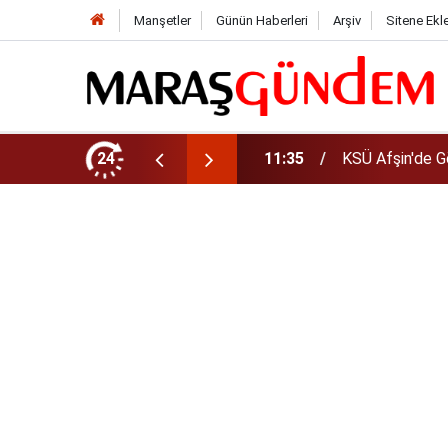
Manşetler
Günün Haberleri
Arşiv
Sitene Ekl
da Yeni Müdür Ataması
24
10:14
Funda Arar kon