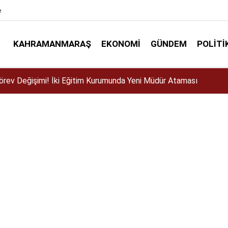
e
KAHRAMANMARAŞ
EKONOMI
GÜNDEM
POLITI
ser için Kahramanmaraş’a geliyor!