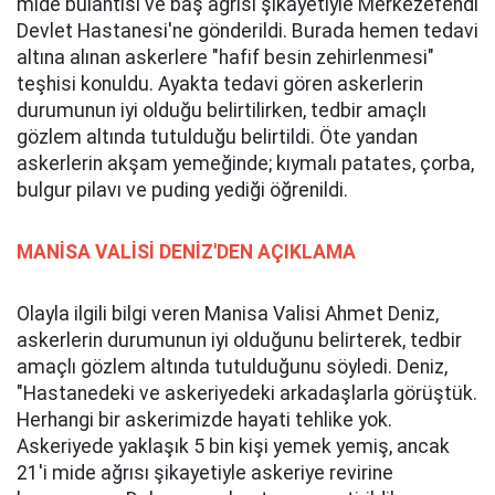
mide bulantısı ve baş ağrısı şikayetiyle Merkezefendi
Devlet Hastanesi'ne gönderildi. Burada hemen tedavi
altına alınan askerlere "hafif besin zehirlenmesi"
teşhisi konuldu. Ayakta tedavi gören askerlerin
durumunun iyi olduğu belirtilirken, tedbir amaçlı
gözlem altında tutulduğu belirtildi. Öte yandan
askerlerin akşam yemeğinde; kıymalı patates, çorba,
bulgur pilavı ve puding yediği öğrenildi.
MANİSA VALİSİ DENİZ'DEN AÇIKLAMA
Olayla ilgili bilgi veren Manisa Valisi Ahmet Deniz,
askerlerin durumunun iyi olduğunu belirterek, tedbir
amaçlı gözlem altında tutulduğunu söyledi. Deniz,
"Hastanedeki ve askeriyedeki arkadaşlarla görüştük.
Herhangi bir askerimizde hayati tehlike yok.
Askeriyede yaklaşık 5 bin kişi yemek yemiş, ancak
21'i mide ağrısı şikayetiyle askeriye revirine