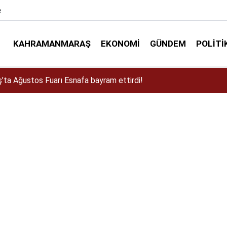
e
KAHRAMANMARAŞ
EKONOMI
GÜNDEM
POLITI
a Dulkadiroğlu Kırsalına 45 Milyonluk Yol Yatırımı!