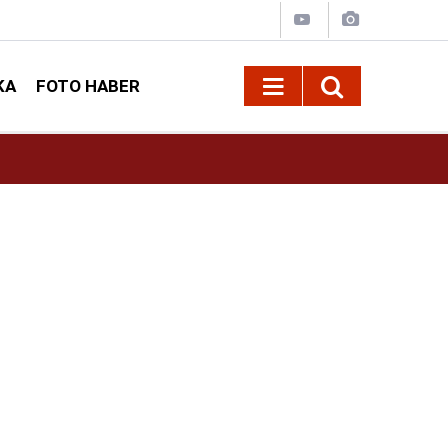
KA
FOTO HABER
13:13
Geleneksel Ağustos Fuarı'nda Sahne Zakkum