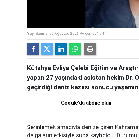
Yayınlanma:
06 Ağustos 2026 Perşembe 19:14
Kütahya Evliya Çelebi Eğitim ve Araştı
yapan 27 yaşındaki asistan hekim Dr. Oğ
geçirdiği deniz kazası sonucu yaşamını 
Google'da abone olun
Serinlemek amacıyla denize giren Kahraman
dalgaların etkisiyle suda kayboldu. Durumu 