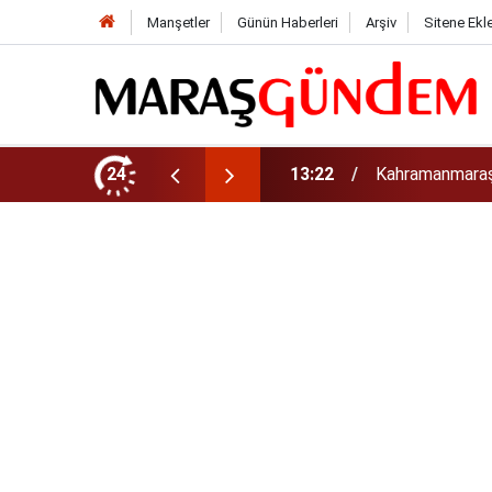
Manşetler
Günün Haberleri
Arşiv
Sitene Ekl
tirdi!
24
13:17
Kahramanmaraş’t