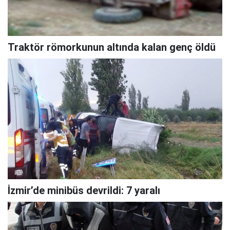
Traktör römorkunun altında kalan genç öldü
İzmir’de minibüs devrildi: 7 yaralı