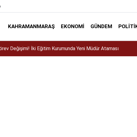
e
KAHRAMANMARAŞ
EKONOMI
GÜNDEM
POLITI
ser için Kahramanmaraş’a geliyor!