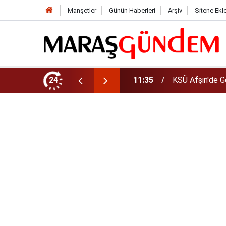
Manşetler
Günün Haberleri
Arşiv
Sitene Ekl
da Yeni Müdür Ataması
24
10:14
Funda Arar kon