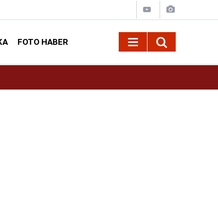
KA
FOTO HABER
10:09
Kahramanmaraş’ta Madrigal konserine büyük i