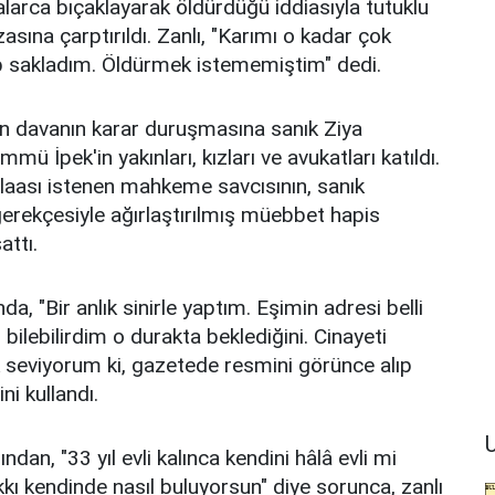
larca bıçaklayarak öldürdüğü iddiasıyla tutuklu
sına çarptırıldı. Zanlı, "Karımı o kadar çok
p sakladım. Öldürmek istememiştim" dedi.
n davanın karar duruşmasına sanık Ziya
mmü İpek'in yakınları, kızları ve avukatları katıldı.
aası istenen mahkeme savcısının, sanık
erekçesiyle ağırlaştırılmış müebbet hapis
attı.
, "Bir anlık sinirle yaptım. Eşimin adresi belli
ilebilirdim o durakta beklediğini. Cinayeti
 seviyorum ki, gazetede resmini görünce alıp
i kullandı.
U
n, "33 yıl evli kalınca kendini hâlâ evli mi
kkı kendinde nasıl buluyorsun" diye sorunca, zanlı