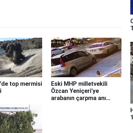
T
’de top mermisi
Eski MHP milletvekili
i
Özcan Yeniçeri'ye
arabanın çarpma anı
kamerada