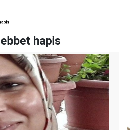
hapis
üebbet hapis