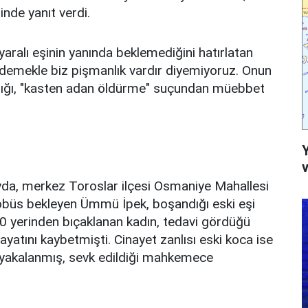
inde yanıt verdi.
yaralı eşinin yanında beklemediğini hatırlatan
emekle biz pişmanlık vardır diyemiyoruz. Onun
anığı, "kasten adan öldürme" suçundan müebbet
v
yda, merkez Toroslar ilçesi Osmaniye Mahallesi
tobüs bekleyen Ümmü İpek, boşandığı eski eşi
, 10 yerinden bıçaklanan kadın, tedavi gördüğü
atını kaybetmişti. Cinayet zanlısı eski koca ise
e yakalanmış, sevk edildiği mahkemece