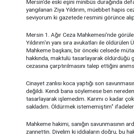
Mersin'de eski eşini minibüs durağında defa
yangılanan Ziya Yıldırım, müebbet hapis ceza
seviyorum ki gazetede resmini görünce alı
Mersin 1. Ağır Ceza Mahkemesi'nde görüle
Yıldırım'ın yanı sıra avukatları ile öldürülen Ü
Mahkeme başkanı, bir önceki celsede mütal
hakkında, maktulü tasarlayarak öldürdüğü g
cezasına çarptırılmasını talep ettiğini anıms
Cinayet zanlısı koca yaptığı son savunmasında
değildi. Kendi bana söylemese ben nereden b
tasarlayarak işlemedim. Karımı o kadar çok
sakladım. Öldürmek istememiştim" ifadelerin
Mahkeme hakimi, sanığın savunmasının ardında
zannettin. Diyelim ki iddiaların doğru, bu ha