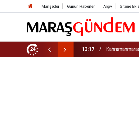
Manşetler
Günün Haberleri
Arşiv
Sitene Ekl
luk Yol Yatırımı!
24
13:13
Geleneksel Ağu