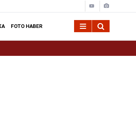
KA
FOTO HABER
13:11
Deri Kanserleri Erken Teşhisle Tedavi Edilebili