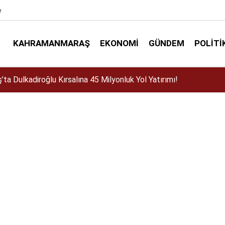
e
KAHRAMANMARAŞ
EKONOMI
GÜNDEM
POLITI
stos Fuarı'nda Sahne Zakkum'un!