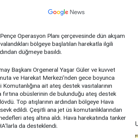
re, Pençe Operasyon Planı çerçevesinde dün akşam
valandıkları bölgeye başlatılan harekatla ilgili
rdından düğmeye basıldı.
rmay Başkanı Orgeneral Yaşar Güler ve kuvvet
Komuta ve Harekat Merkezi'nden gece boyunca
i Komutanlığına ait ateş destek vasıtalarının
ında fırtına obüslerinin de bulunduğu ateş destek
 dövdü. Top atışlarının ardından bölgeye Hava
sevk edildi. Çeşitli ana jet üs komutanlıklarından
hedefleri ateş altına aldı. Hava harekatında tanker
U
A'larla da desteklendi.