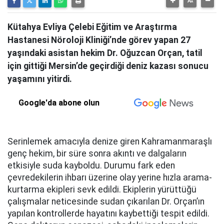
Kütahya Evliya Çelebi Eğitim ve Araştırma
Hastanesi Nöroloji Kliniği’nde görev yapan 27
yaşındaki asistan hekim Dr. Oğuzcan Orçan, tatil
için gittiği Mersin’de geçirdiği deniz kazası sonucu
yaşamını yitirdi.
Google'da abone olun
Serinlemek amacıyla denize giren Kahramanmaraşlı
genç hekim, bir süre sonra akıntı ve dalgaların
etkisiyle suda kayboldu. Durumu fark eden
çevredekilerin ihbarı üzerine olay yerine hızla arama-
kurtarma ekipleri sevk edildi. Ekiplerin yürüttüğü
çalışmalar neticesinde sudan çıkarılan Dr. Orçan’ın
yapılan kontrollerde hayatını kaybettiği tespit edildi.