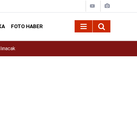
KA
FOTO HABER
11:39
İlkay Çiçek Kimdir? İlkay Çiçek Kaç Yaşında, E