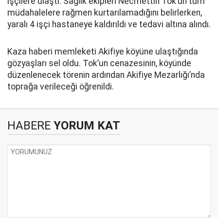
işçilere ulaştı. Sağlık ekipleri Necmettin Tok’un tüm
müdahalelere rağmen kurtarılamadığını belirlerken,
yaralı 4 işçi hastaneye kaldırıldı ve tedavi altına alındı.
Kaza haberi memleketi Akifiye köyüne ulaştığında
gözyaşları sel oldu. Tok’un cenazesinin, köyünde
düzenlenecek törenin ardından Akifiye Mezarlığı’nda
toprağa verileceği öğrenildi.
HABERE
YORUM KAT