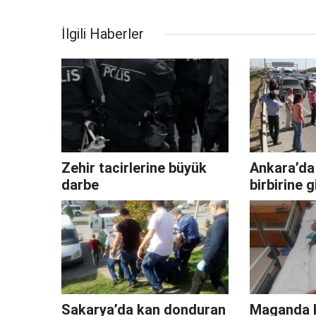
İlgili Haberler
Zehir tacirlerine büyük
Ankara’da
darbe
birbirine g
Sakarya’da kan donduran
Maganda k