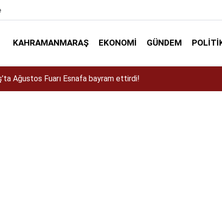
e
KAHRAMANMARAŞ
EKONOMI
GÜNDEM
POLITI
ta Ağustos Fuarı Esnafa bayram ettirdi!
a Dulkadiroğlu Kırsalına 45 Milyonluk Yol Yatırımı!