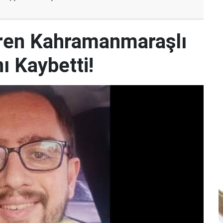
iren Kahramanmaraşlı
ı Kaybetti!