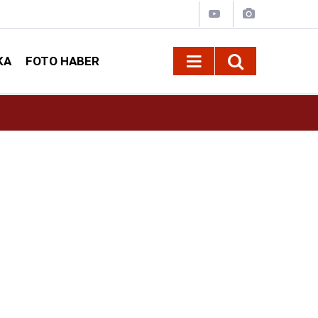
KA
FOTO HABER
13:13
Geleneksel Ağustos Fuarı'nda Sahne Zakkum