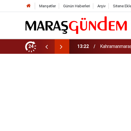
Manşetler
Günün Haberleri
Arşiv
Sitene Ekl
13:22
Kahramanmaraş’
24
13:17
Kahramanmaraş’t