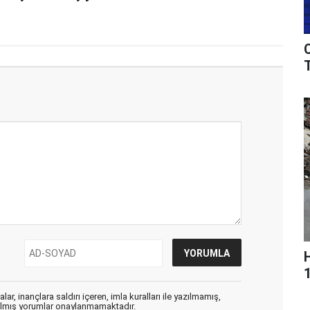
T
ar, inançlara saldırı içeren, imla kuralları ile yazılmamış,
zılmış yorumlar onaylanmamaktadır.