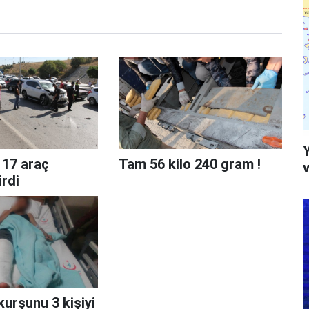
 17 araç
Tam 56 kilo 240 gram !
v
irdi
urşunu 3 kişiyi