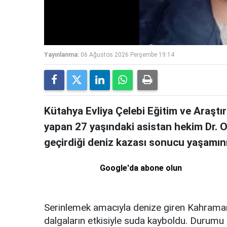
Yayınlanma:
06 Ağustos 2026 Perşembe 19:14
Kütahya Evliya Çelebi Eğitim ve Araştı
yapan 27 yaşındaki asistan hekim Dr. Oğ
geçirdiği deniz kazası sonucu yaşamını 
Google'da abone olun
Serinlemek amacıyla denize giren Kahraman
dalgaların etkisiyle suda kayboldu. Durumu 