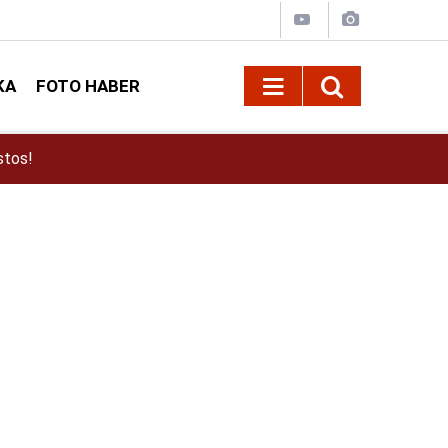
KA
FOTO HABER
!
16:56
Büyükşehirden Gerçeği Aratmayan Yangın ve 