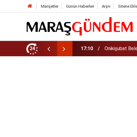
Manşetler
Günün Haberleri
Arşiv
Sitene Ekl
u başvurularında son gün 7 Ağustos!
24
17:02
Onikişubat Bele