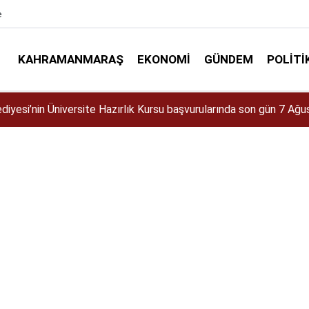
e
KAHRAMANMARAŞ
EKONOMI
GÜNDEM
POLITI
diyesi’nin Gündüz Bakımevi’nde yeni dönemin ön kayıtları başladı