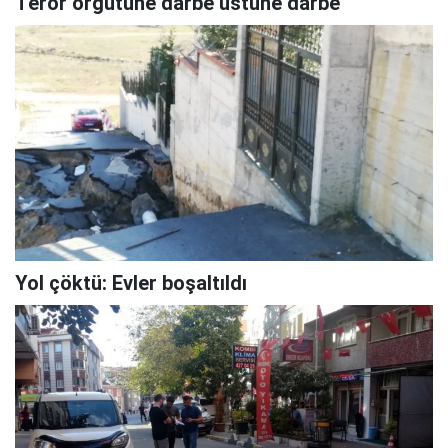
Terör örgütüne darbe üstüne darbe
Yol çöktü: Evler boşaltıldı