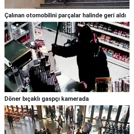
Çalınan otomobilini parçalar halinde geri aldı
Döner bıçaklı gaspçı kamerada