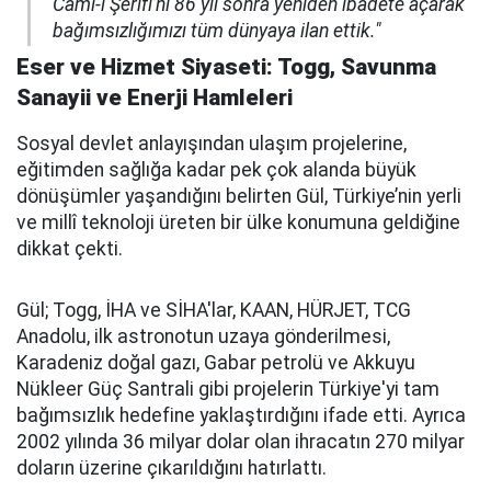
Cami-i Şerifi’ni 86 yıl sonra yeniden ibadete açarak
bağımsızlığımızı tüm dünyaya ilan ettik."
Eser ve Hizmet Siyaseti: Togg, Savunma
Sanayii ve Enerji Hamleleri
Sosyal devlet anlayışından ulaşım projelerine,
eğitimden sağlığa kadar pek çok alanda büyük
dönüşümler yaşandığını belirten Gül, Türkiye’nin yerli
ve millî teknoloji üreten bir ülke konumuna geldiğine
dikkat çekti.
Gül; Togg, İHA ve SİHA'lar, KAAN, HÜRJET, TCG
Anadolu, ilk astronotun uzaya gönderilmesi,
Karadeniz doğal gazı, Gabar petrolü ve Akkuyu
Nükleer Güç Santrali gibi projelerin Türkiye'yi tam
bağımsızlık hedefine yaklaştırdığını ifade etti. Ayrıca
2002 yılında 36 milyar dolar olan ihracatın 270 milyar
doların üzerine çıkarıldığını hatırlattı.