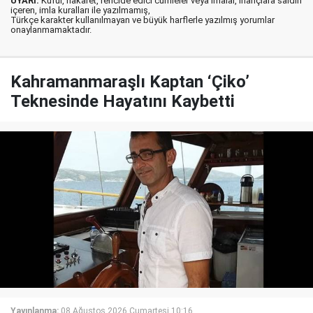
UYARI:
Küfür, hakaret, rencide edici cümleler veya imalar, inançlara saldırı
içeren, imla kuralları ile yazılmamış,
Türkçe karakter kullanılmayan ve büyük harflerle yazılmış yorumlar
onaylanmamaktadır.
Kahramanmaraşlı Kaptan ‘Çiko’
Teknesinde Hayatını Kaybetti
Yayınlanma:
08 Ağustos 2026 Cumartesi 10:16