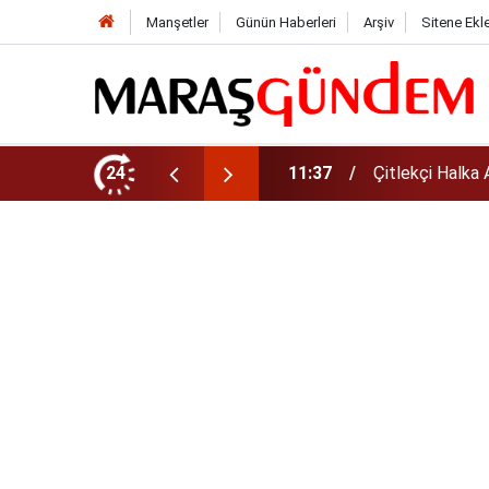
Manşetler
Günün Haberleri
Arşiv
Sitene Ekl
i, Eşi Kim?
24
11:37
Çitlekçi Halka 