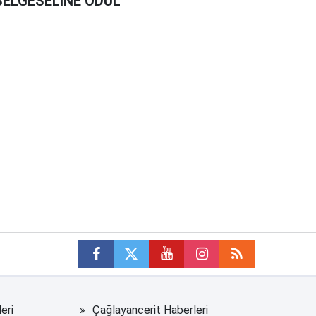
BELGESELİNE ÖDÜL
eri
Çağlayancerit Haberleri