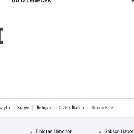
DA İZLENECEK
sayfa
Künye
İletişim
Gizlilik İlkeleri
Sitene Ekle
Elbistan Haberleri
Göksun Haberl