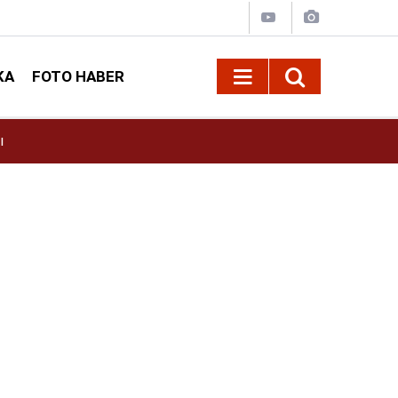
KA
FOTO HABER
ı
11:36
AGS Sonuçları 2026 Açıklandı mı? MEB-AGS