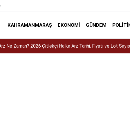
e
KAHRAMANMARAŞ
EKONOMI
GÜNDEM
POLITI
Arz Ne Zaman? 2026 Çitlekçi Halka Arz Tarihi, Fiyatı ve Lot Sayıs