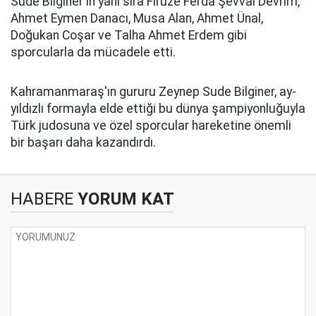
Sude Bilginer'in yanı sıra Firuze Ferda Şevval Devrim,
Ahmet Eymen Danacı, Musa Alan, Ahmet Ünal,
Doğukan Coşar ve Talha Ahmet Erdem gibi
sporcularla da mücadele etti.
Kahramanmaraş'ın gururu Zeynep Sude Bilginer, ay-
yıldızlı formayla elde ettiği bu dünya şampiyonluğuyla
Türk judosuna ve özel sporcular hareketine önemli
bir başarı daha kazandırdı.
HABERE
YORUM KAT