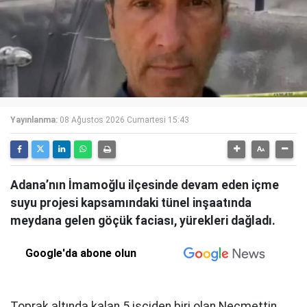
Yayınlanma:
08 Ağustos 2026 Cumartesi 15:43
Adana’nın İmamoğlu ilçesinde devam eden içme
suyu projesi kapsamındaki tünel inşaatında
meydana gelen göçük faciası, yürekleri dağladı.
Google'da abone olun
Toprak altında kalan 5 işçiden biri olan Necmettin