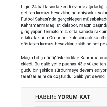
Ligin 24.haftasında kendi evinde ağırladığı 
getiren kırmızı-beyazlılar, şampiyonluk yo
Futbol Sahası'nda gerçekleşen müsabakada, 
Kahramanmaraş İstiklalspor, maçın başından 
giriş yapan temsilcimiz, orta sahada rakibi
etkili ataklarla Orduspor kalesini abluka a
gösteren kırmızı-beyazlılar, rakibine net po
Maçın bitiş düdüğüyle birlikte Kahramanmar
ekledi. Bu galibiyetle puanını 43'e yükselte
güçlü bir şekilde sürdürmeye devam ediyor.
taraftarlarını da coşturdu. Galibiyet sevinci 
HABERE
YORUM KAT