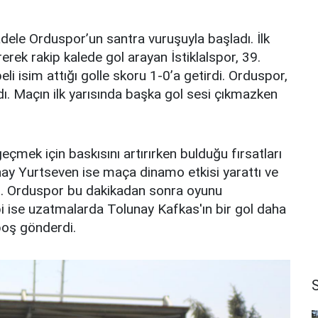
le Orduspor’un santra vuruşuyla başladı. İlk
rerek rakip kalede gol arayan İstiklalspor, 39.
 isim attığı golle skoru 1-0’a getirdi. Orduspor,
dı. Maçın ilk yarısında başka gol sesi çıkmazken
eçmek için baskısını artırırken bulduğu fırsatları
nay Yurtseven ise maça dinamo etkisi yarattı ve
ıdı. Orduspor bu dakikadan sonra oyunu
ibi ise uzatmalarda Tolunay Kafkas'ın bir gol daha
 boş gönderdi.