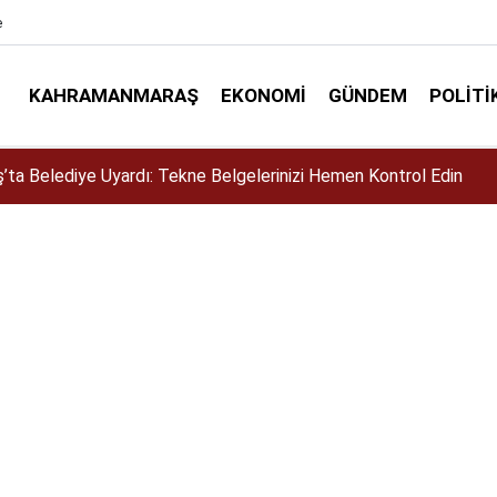
e
KAHRAMANMARAŞ
EKONOMI
GÜNDEM
POLITI
siklet Yarışması’nda En Zorlu Etap Tamamlandı!