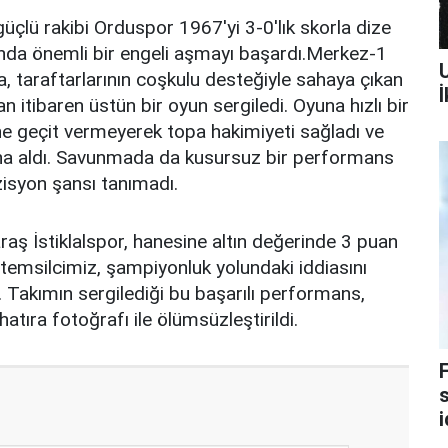
güçlü rakibi Orduspor 1967'yi 3-0'lık skorla dize
lunda önemli bir engeli aşmayı başardı.Merkez-1
taraftarlarının coşkulu desteğiyle sahaya çıkan
İ
itibaren üstün bir oyun sergiledi. Oyuna hızlı bir
ne geçit vermeyerek topa hakimiyeti sağladı ve
ltına aldı. Savunmada da kusursuz bir performans
zisyon şansı tanımadı.
aş İstiklalspor, hanesine altın değerinde 3 puan
n temsilcimiz, şampiyonluk yolundaki iddiasını
 Takımın sergilediği bu başarılı performans,
hatıra fotoğrafı ile ölümsüzleştirildi.
s
i