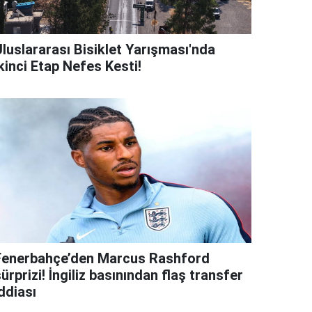
Uluslararası Bisiklet Yarışması'nda
kinci Etap Nefes Kesti!
Fenerbahçe’den Marcus Rashford
ürprizi! İngiliz basınından flaş transfer
ddiası