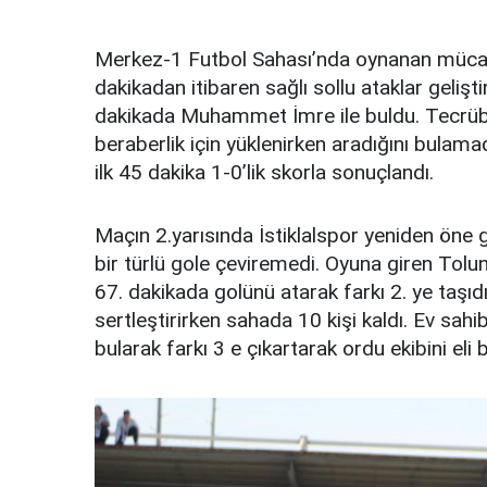
Merkez-1 Futbol Sahası’nda oynanan mücade
dakikadan itibaren sağlı sollu ataklar gelişti
dakikada Muhammet İmre ile buldu. Tecrübeli
beraberlik için yüklenirken aradığını bulama
ilk 45 dakika 1-0’lik skorla sonuçlandı.
Maçın 2.yarısında İstiklalspor yeniden öne g
bir türlü gole çeviremedi. Oyuna giren Tolu
67. dakikada golünü atarak farkı 2. ye taş
sertleştirirken sahada 10 kişi kaldı. Ev sah
bularak farkı 3 e çıkartarak ordu ekibini eli