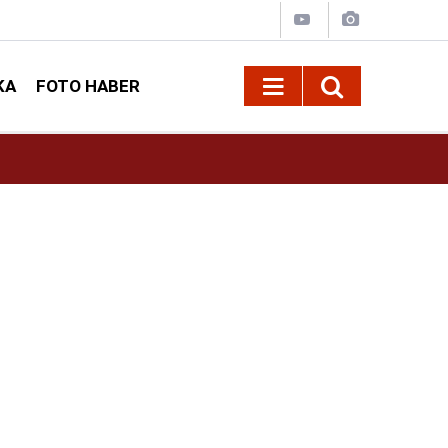
KA
FOTO HABER
09:24
Büyükşehir, Elbistan Kırsalında 10 Mahallenin 