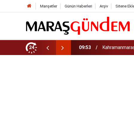
Manşetler
Günün Haberleri
Arşiv
Sitene Ekl
rinizi Hemen Kontrol Edin
24
09:44
Uluslararası Bi