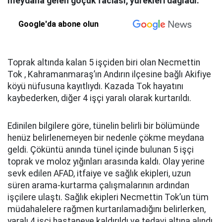
meydana gelen göçük faciası, yürekleri dağladı.
Google'da abone olun
Toprak altında kalan 5 işçiden biri olan Necmettin
Tok , Kahramanmaraş’ın Andırın ilçesine bağlı Akifiye
köyü nüfusuna kayıtlıydı. Kazada Tok hayatını
kaybederken, diğer 4 işçi yaralı olarak kurtarıldı.
Edinilen bilgilere göre, tünelin belirli bir bölümünde
henüz belirlenemeyen bir nedenle çökme meydana
geldi. Çöküntü anında tünel içinde bulunan 5 işçi
toprak ve moloz yığınları arasında kaldı. Olay yerine
sevk edilen AFAD, itfaiye ve sağlık ekipleri, uzun
süren arama-kurtarma çalışmalarının ardından
işçilere ulaştı. Sağlık ekipleri Necmettin Tok’un tüm
müdahalelere rağmen kurtarılamadığını belirlerken,
yaralı 4 işçi hastaneye kaldırıldı ve tedavi altına alındı.