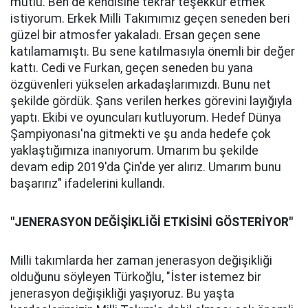
mutlu. Ben de kendisine tekrar teşekkür etmek
istiyorum. Erkek Milli Takımımız geçen seneden beri
güzel bir atmosfer yakaladı. Ersan geçen sene
katılamamıştı. Bu sene katılmasıyla önemli bir değer
kattı. Cedi ve Furkan, geçen seneden bu yana
özgüvenleri yükselen arkadaşlarımızdı. Bunu net
şekilde gördük. Şans verilen herkes görevini layığıyla
yaptı. Ekibi ve oyuncuları kutluyorum. Hedef Dünya
Şampiyonası'na gitmekti ve şu anda hedefe çok
yaklaştığımıza inanıyorum. Umarım bu şekilde
devam edip 2019'da Çin'de yer alırız. Umarım bunu
başarırız" ifadelerini kullandı.
"JENERASYON DEĞİŞİKLİĞİ ETKİSİNİ GÖSTERİYOR"
Milli takımlarda her zaman jenerasyon değişikliği
olduğunu söyleyen Türkoğlu, "İster istemez bir
jenerasyon değişikliği yaşıyoruz. Bu yaşta