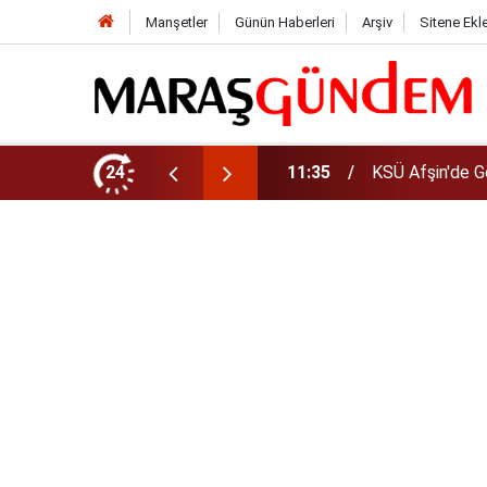
Manşetler
Günün Haberleri
Arşiv
Sitene Ekl
da Yeni Müdür Ataması
24
10:14
Funda Arar kon