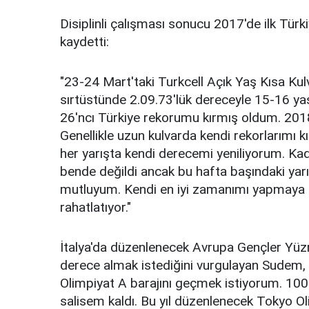
Disiplinli çalışması sonucu 2017'de ilk Türk
kaydetti:
"23-24 Mart'taki Turkcell Açık Yaş Kısa Ku
sırtüstünde 2.09.73'lük dereceyle 15-16 ya
26'ncı Türkiye rekorumu kırmış oldum. 2018 
Genellikle uzun kulvarda kendi rekorlarımı k
her yarışta kendi derecemi yeniliyorum. Ka
bende değildi ancak bu hafta başındaki ya
mutluyum. Kendi en iyi zamanımı yapmaya ç
rahatlatıyor."
İtalya'da düzenlenecek Avrupa Gençler Yü
derece almak istediğini vurgulayan Sudem, 
Olimpiyat A barajını geçmek istiyorum. 100
salisem kaldı. Bu yıl düzenlenecek Tokyo O