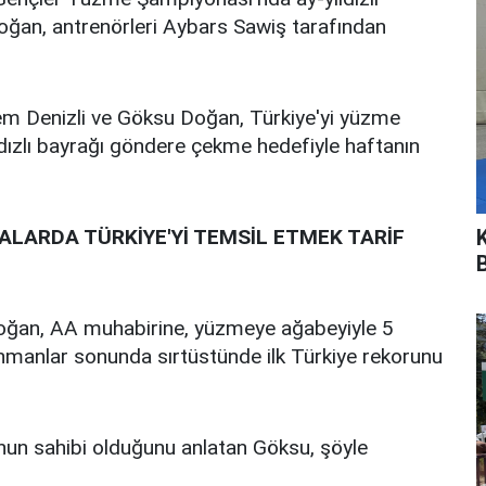
ğan, antrenörleri Aybars Sawiş tarafından
m Denizli ve Göksu Doğan, Türkiye'yi yüzme
ldızlı bayrağı göndere çekme hedefiyle haftanın
LARDA TÜRKİYE'Yİ TEMSİL ETMEK TARİF
oğan, AA muhabirine, yüzmeye ağabeyiyle 5
renmanlar sonunda sırtüstünde ilk Türkiye rekorunu
nun sahibi olduğunu anlatan Göksu, şöyle