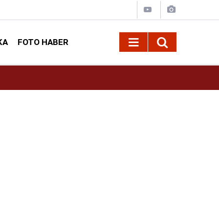
KA
FOTO HABER
10:09
Kahramanmaraş’ta Madrigal konserine büyük i