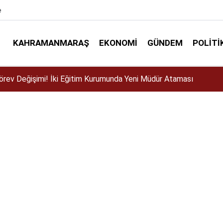
e
KAHRAMANMARAŞ
EKONOMI
GÜNDEM
POLITI
ser için Kahramanmaraş’a geliyor!