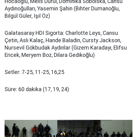
Hocaoğlu, Melis Durul, Dominika Sobolska, Cansu
Aydınoğulları, Yasemin Şahin (Bihter Dumanoğlu,
Bilgül Güler, Işıl Öz)
Galatasaray HDI Sigorta: Charlotte Leys, Cansu
Çetin, Aslı Kalaç, Hande Baladin, Cursty Jackson,
Nursevil Gökbudak Aydınlar (Gizem Karadayı, Elifsu
Ericek, Meryem Boz, Dilara Gedikoğlu)
Setler: 7-25, 11-25, 16,25
Süre: 60 dakika (17, 19, 24)