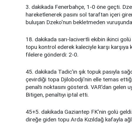
3. dakikada Fenerbahçe, 1-0 öne geçti. Dze
hareketlenerek pasını sol taraftan içeri gir
buluşan Dzeko'nun bekletmeden vuruşunda, 
18. dakikada sarı-lacivertli ekibin ikinci go
topu kontrol ederek kaleciyle karşı karşıya
filelere gönderdi: 2-0.
45. dakikada Tadic'in şık topuk pasıyla sağ
çevirdiği topa Djilobodji'nin elle temas etti
penaltı noktasını gösterdi. VAR'dan gelen u
Bitigen, penaltıyı iptal etti.
45+5. dakikada Gaziantep FK'nin golü geldi.
direğe giden topu Arda Kızıldağ kafayla ağla