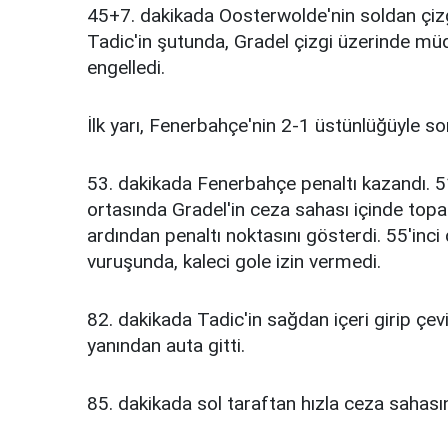
45+7. dakikada Oosterwolde'nin soldan çizg
Tadic'in şutunda, Gradel çizgi üzerinde müd
engelledi.
İlk yarı, Fenerbahçe'nin 2-1 üstünlüğüyle so
53. dakikada Fenerbahçe penaltı kazandı. 5
ortasında Gradel'in ceza sahası içinde to
ardından penaltı noktasını gösterdi. 55'inc
vuruşunda, kaleci gole izin vermedi.
82. dakikada Tadic'in sağdan içeri girip çev
yanından auta gitti.
85. dakikada sol taraftan hızla ceza sahası