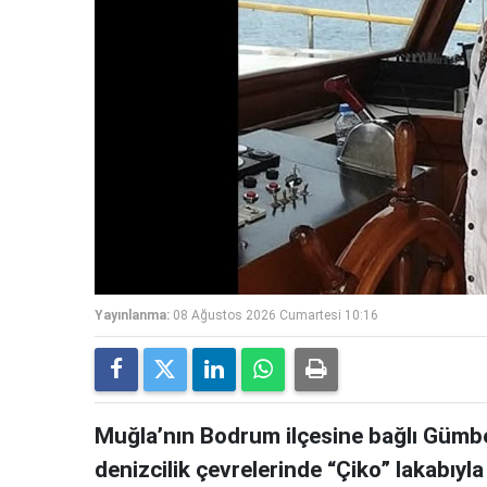
Yayınlanma:
08 Ağustos 2026 Cumartesi 10:16
Muğla’nın Bodrum ilçesine bağlı Gümbe
denizcilik çevrelerinde “Çiko” lakabıy