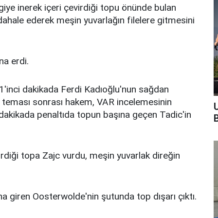
iye inerek içeri çevirdiği topu önünde bulan
ahale ederek meşin yuvarlağın filelere gitmesini
na erdi.
1'inci dakikada Ferdi Kadıoğlu'nun sağdan
pa teması sonrası hakem, VAR incelemesinin
i dakikada penaltıda topun başına geçen Tadic'in
irdiği topa Zajc vurdu, meşin yuvarlak direğin
na giren Oosterwolde'nin şutunda top dışarı çıktı.