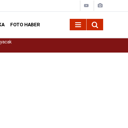
KA
FOTO HABER
08:57
Mehmet Balduk ve Kitap… “Bize de Aferin Dü