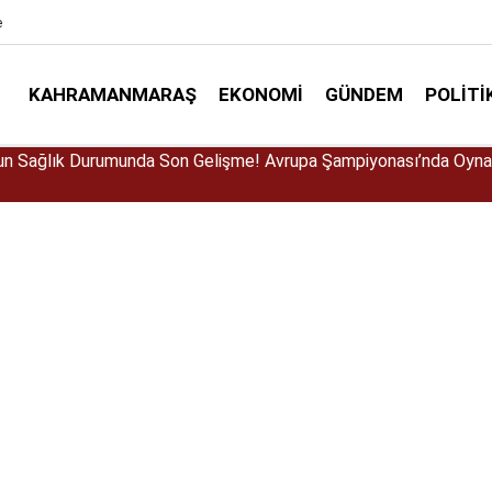
e
KAHRAMANMARAŞ
EKONOMI
GÜNDEM
POLITI
ı Kaptan ‘Çiko’ Teknesinde Hayatını Kaybetti