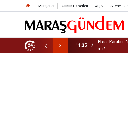
Manşetler
Günün Haberleri
Arşiv
Sitene Ekl
! Avrupa Şampiyonası’nda Oynayacak
24
10:16
Kahramanmaraşl