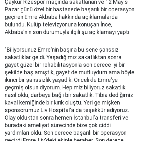
Çaykur Rizespor maçında sakatlanan ve 12 Mayıs
Pazar günü özel bir hastanede başarılı bir operasyon
geçiren Emre Akbaba hakkında açıklamalarda
bulundu. Kulüp televizyonuna konuşan İnce,
Akbaba'nın son durumuyla ilgili şu açıklamayı yaptı:
"Biliyorsunuz Emre'nin başına bu sene şanssız
sakatlıklar geldi. Yaşadığımız sakatlıktan sonra
gayet güzel bir rehabilitasyonla son derece iyi bir
şekilde başlamıştık, gayet de mutluydum ama böyle
ikinci bir şanssızlık yaşadık. Öncelikle Emre'ye
geçmiş olsun diyorum. Hepimiz biliyoruz sakatlık
nasıl oldu, darbeye bağlı bir sakatlık. Tibia dediğimiz
kaval kemiğinde bir kırık oluştu. Yeri gelmişken
sponsorumuz Liv Hospital'a da teşekkür ediyoruz.
Olay olduktan sonra hemen İstanbul'a transferi ve
buradaki ameliyat sürecinde bize çok ciddi
yardımları oldu. Son derece başarılı bir operasyon
geçirdi Emre, Liv'deki ekiple beraber. Son derece