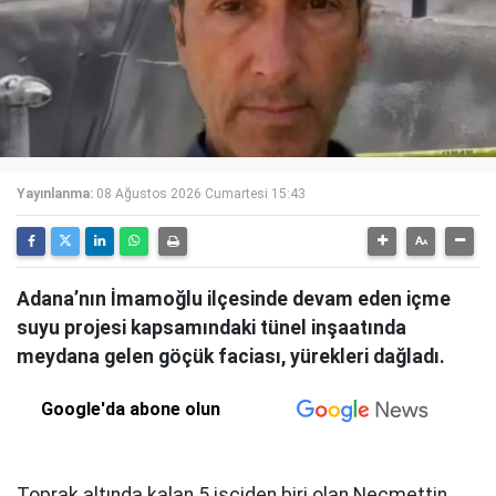
Yayınlanma:
08 Ağustos 2026 Cumartesi 15:43
Adana’nın İmamoğlu ilçesinde devam eden içme
suyu projesi kapsamındaki tünel inşaatında
meydana gelen göçük faciası, yürekleri dağladı.
Google'da abone olun
Toprak altında kalan 5 işçiden biri olan Necmettin