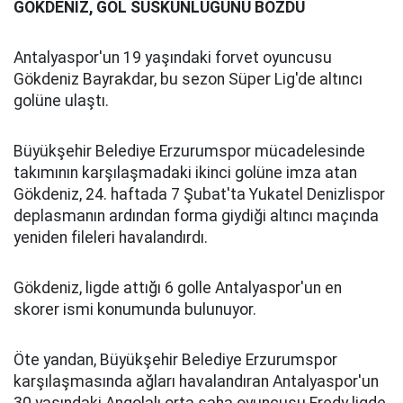
GÖKDENİZ, GOL SUSKUNLUĞUNU BOZDU
Antalyaspor'un 19 yaşındaki forvet oyuncusu
Gökdeniz Bayrakdar, bu sezon Süper Lig'de altıncı
golüne ulaştı.
Büyükşehir Belediye Erzurumspor mücadelesinde
takımının karşılaşmadaki ikinci golüne imza atan
Gökdeniz, 24. haftada 7 Şubat'ta Yukatel Denizlispor
deplasmanın ardından forma giydiği altıncı maçında
yeniden fileleri havalandırdı.
Gökdeniz, ligde attığı 6 golle Antalyaspor'un en
skorer ismi konumunda bulunuyor.
Öte yandan, Büyükşehir Belediye Erzurumspor
karşılaşmasında ağları havalandıran Antalyaspor'un