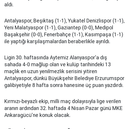
aldı.
Antalyaspor, Beşiktaş (1-1), Yukatel Denizlispor (1-1),
Yeni Malatyaspor (1-1), Gaziantep (0-0), Medipol
Başakşehir (0-0), Fenerbahçe (1-1), Kasımpaşa (1-1)
ile yaptığı karşılaşmalardan beraberlikle ayrıldı.
Ligin 30. haftasında Aytemiz Alanyaspor'a dış
sahada 4-0 mağlup olan ve kulüp tarihindeki 13
maçlık en uzun yenilmezlik serisini yitiren
Antalyaspor, dünkü Büyükşehir Belediye Erzurumspor
galibiyetiyle 8 hafta sonra hanesine üç puan yazdırdı.
Kırmızı-beyazlı ekip, milli maç dolayısıyla lige verilen
aranın ardından 32. haftada 4 Nisan Pazar günü MKE
Ankaragücü'ne konuk olacak.