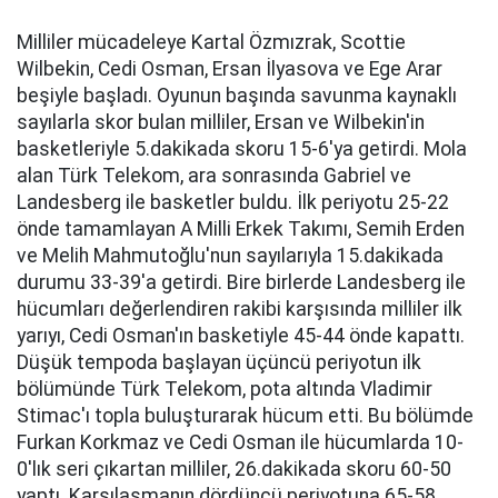
Milliler mücadeleye Kartal Özmızrak, Scottie
Wilbekin, Cedi Osman, Ersan İlyasova ve Ege Arar
beşiyle başladı. Oyunun başında savunma kaynaklı
sayılarla skor bulan milliler, Ersan ve Wilbekin'in
basketleriyle 5.dakikada skoru 15-6'ya getirdi. Mola
alan Türk Telekom, ara sonrasında Gabriel ve
Landesberg ile basketler buldu. İlk periyotu 25-22
önde tamamlayan A Milli Erkek Takımı, Semih Erden
ve Melih Mahmutoğlu'nun sayılarıyla 15.dakikada
durumu 33-39'a getirdi. Bire birlerde Landesberg ile
hücumları değerlendiren rakibi karşısında milliler ilk
yarıyı, Cedi Osman'ın basketiyle 45-44 önde kapattı.
Düşük tempoda başlayan üçüncü periyotun ilk
bölümünde Türk Telekom, pota altında Vladimir
Stimac'ı topla buluşturarak hücum etti. Bu bölümde
Furkan Korkmaz ve Cedi Osman ile hücumlarda 10-
0'lık seri çıkartan milliler, 26.dakikada skoru 60-50
yaptı. Karşılaşmanın dördüncü periyotuna 65-58