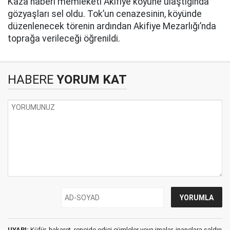
Kaza haberi memleketi Akifiye köyüne ulaştığında
gözyaşları sel oldu. Tok’un cenazesinin, köyünde
düzenlenecek törenin ardından Akifiye Mezarlığı’nda
toprağa verileceği öğrenildi.
HABERE
YORUM KAT
UYARI:
Küfür, hakaret, rencide edici cümleler veya imalar, inançlara saldırı