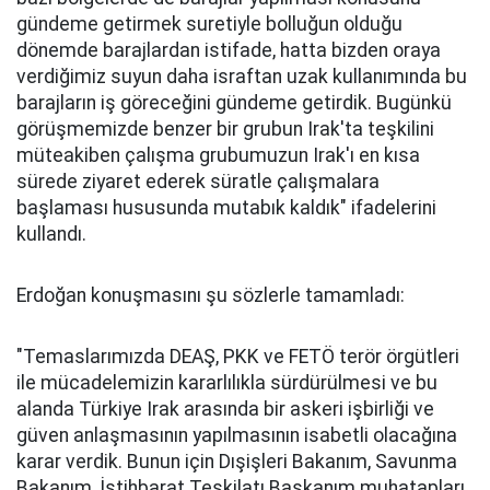
gündeme getirmek suretiyle bolluğun olduğu
dönemde barajlardan istifade, hatta bizden oraya
verdiğimiz suyun daha israftan uzak kullanımında bu
barajların iş göreceğini gündeme getirdik. Bugünkü
görüşmemizde benzer bir grubun Irak'ta teşkilini
müteakiben çalışma grubumuzun Irak'ı en kısa
sürede ziyaret ederek süratle çalışmalara
başlaması hususunda mutabık kaldık" ifadelerini
kullandı.
Erdoğan konuşmasını şu sözlerle tamamladı:
"Temaslarımızda DEAŞ, PKK ve FETÖ terör örgütleri
ile mücadelemizin kararlılıkla sürdürülmesi ve bu
alanda Türkiye Irak arasında bir askeri işbirliği ve
güven anlaşmasının yapılmasının isabetli olacağına
karar verdik. Bunun için Dışişleri Bakanım, Savunma
Bakanım, İstihbarat Teşkilatı Başkanım muhatapları