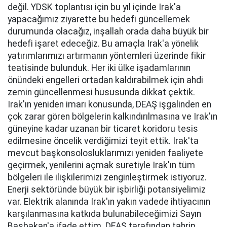
değil. YDSK toplantısı için bu yıl içinde Irak'a
yapacağımız ziyarette bu hedefi güncellemek
durumunda olacağız, inşallah orada daha büyük bir
hedefi işaret edeceğiz. Bu amaçla Irak'a yönelik
yatırımlarımızı artırmanın yöntemleri üzerinde fikir
teatisinde bulunduk. Her iki ülke işadamlarının
önündeki engelleri ortadan kaldırabilmek için ahdi
zemin güncellenmesi hususunda dikkat çektik.
Irak'ın yeniden imarı konusunda, DEAŞ işgalinden en
çok zarar gören bölgelerin kalkındırılmasına ve Irak'ın
güneyine kadar uzanan bir ticaret koridoru tesis
edilmesine öncelik verdiğimizi teyit ettik. Irak'ta
mevcut başkonsolosluklarımızı yeniden faaliyete
geçirmek, yenilerini açmak suretiyle Irak'ın tüm
bölgeleri ile ilişkilerimizi zenginleştirmek istiyoruz.
Enerji sektöründe büyük bir işbirliği potansiyelimiz
var. Elektrik alanında Irak'ın yakın vadede ihtiyacının
karşılanmasına katkıda bulunabileceğimizi Sayın
Başbakan'a ifade ettim. DEAŞ tarafından tahrip