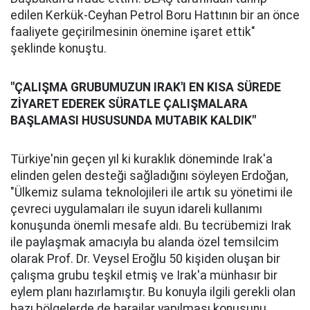
edilen Kerkük-Ceyhan Petrol Boru Hattının bir an önce
faaliyete geçirilmesinin önemine işaret ettik"
şeklinde konuştu.
"ÇALIŞMA GRUBUMUZUN IRAK'I EN KISA SÜREDE
ZİYARET EDEREK SÜRATLE ÇALIŞMALARA
BAŞLAMASI HUSUSUNDA MUTABIK KALDIK"
Türkiye'nin geçen yıl ki kuraklık döneminde Irak'a
elinden gelen desteği sağladığını söyleyen Erdoğan,
"Ülkemiz sulama teknolojileri ile artık su yönetimi ile
çevreci uygulamaları ile suyun idareli kullanımı
konuşunda önemli mesafe aldı. Bu tecrübemizi Irak
ile paylaşmak amacıyla bu alanda özel temsilcim
olarak Prof. Dr. Veysel Eroğlu 50 kişiden oluşan bir
çalışma grubu teşkil etmiş ve Irak'a münhasır bir
eylem planı hazırlamıştır. Bu konuyla ilgili gerekli olan
bazı bölgelerde de barajlar yapılması konusunu