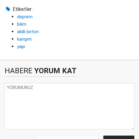
Etiketler :
deprem
bilim
akıllı beton
karışım
yapı
HABERE
YORUM KAT