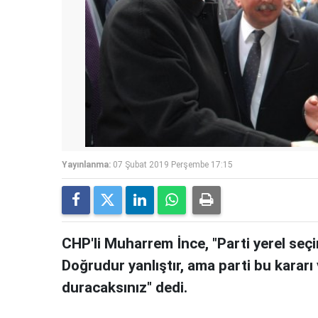
Yayınlanma:
07 Şubat 2019 Perşembe 17:15
CHP'li Muharrem İnce, "Parti yerel seçim
Doğrudur yanlıştır, ama parti bu kararı
duracaksınız" dedi.