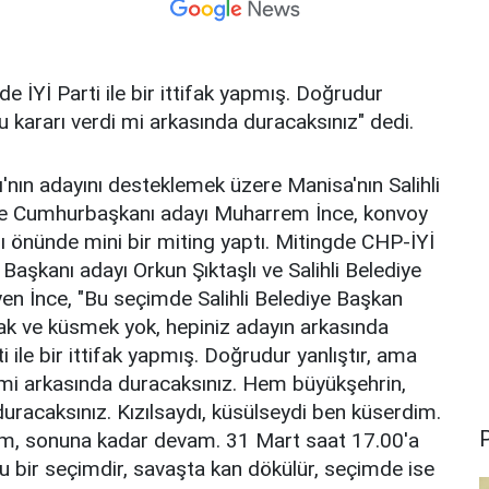
e İYİ Parti ile bir ittifak yapmış. Doğrudur
bu kararı verdi mi arkasında duracaksınız" dedi.
ı'nın adayını desteklemek üzere Manisa'nın Salihli
i ve Cumhurbaşkanı adayı Muharrem İnce, konvoy
sı önünde mini bir miting yaptı. Mitingde CHP-İYİ
 Başkanı adayı Orkun Şıktaşlı ve Salihli Belediye
n İnce, "Bu seçimde Salihli Belediye Başkan
ızmak ve küsmek yok, hepiniz adayın arkasında
i ile bir ittifak yapmış. Doğrudur yanlıştır, ama
di mi arkasında duracaksınız. Hem büyükşehrin,
uracaksınız. Kızılsaydı, küsülseydi ben küserdim.
P
am, sonuna kadar devam. 31 Mart saat 17.00'a
 bir seçimdir, savaşta kan dökülür, seçimde ise