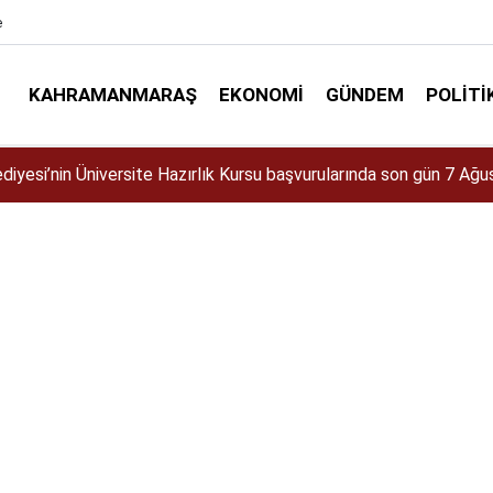
e
KAHRAMANMARAŞ
EKONOMI
GÜNDEM
POLITI
diyesi’nin Gündüz Bakımevi’nde yeni dönemin ön kayıtları başladı