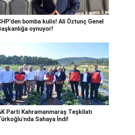
CHP’den bomba kulis! Ali Öztunç Genel
Başkanlığa oynuyor!
AK Parti Kahramanmaraş Teşkilatı
Türkoğlu'nda Sahaya İndi!