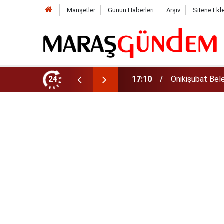
Manşetler
Günün Haberleri
Arşiv
Sitene Ekl
u başvurularında son gün 7 Ağustos!
24
17:02
Onikişubat Bele