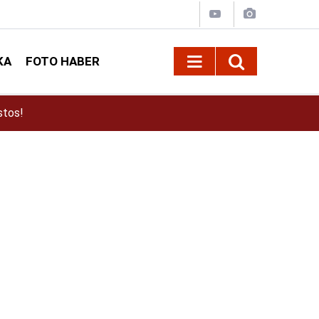
KA
FOTO HABER
!
16:56
Büyükşehirden Gerçeği Aratmayan Yangın ve 