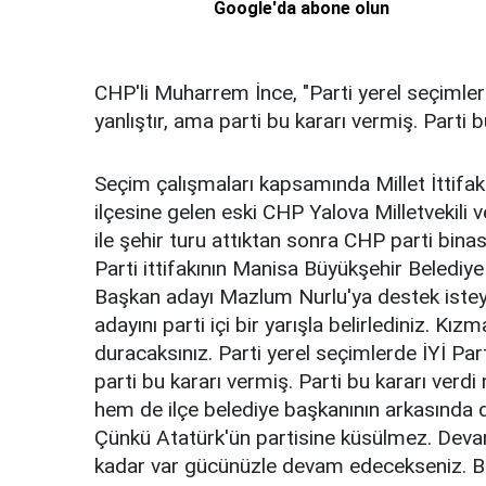
Google'da abone olun
CHP'li Muharrem İnce, "Parti yerel seçimlerd
yanlıştır, ama parti bu kararı vermiş. Parti 
Seçim çalışmaları kapsamında Millet İttifak
ilçesine gelen eski CHP Yalova Milletvekil
ile şehir turu attıktan sonra CHP parti bina
Parti ittifakının Manisa Büyükşehir Belediye
Başkan adayı Mazlum Nurlu'ya destek isteye
adayını parti içi bir yarışla belirlediniz. K
duracaksınız. Parti yerel seçimlerde İYİ Part
parti bu kararı vermiş. Parti bu kararı ver
hem de ilçe belediye başkanının arkasında d
Çünkü Atatürk'ün partisine küsülmez. Dev
kadar var gücünüzle devam edecekseniz. Bu